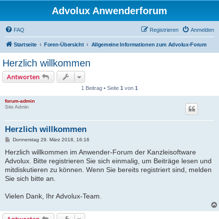
Advolux Anwenderforum
FAQ
Registrieren
Anmelden
Startseite
Foren-Übersicht
Allgemeine Informationen zum Advolux-Forum
Herzlich willkommen
Antworten
1 Beitrag • Seite
1
von
1
forum-admin
Site Admin
Herzlich willkommen
B
Donnerstag 29. März 2018, 16:16
e
Herzlich willkommen im Anwender-Forum der Kanzleisoftware
i
t
Advolux. Bitte registrieren Sie sich einmalig, um Beiträge lesen und
r
mitdiskutieren zu können. Wenn Sie bereits registriert sind, melden
a
g
Sie sich bitte an.
Vielen Dank, Ihr Advolux-Team.