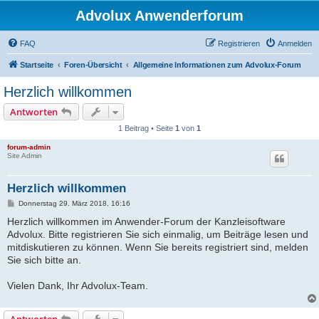
Advolux Anwenderforum
FAQ
Registrieren
Anmelden
Startseite
Foren-Übersicht
Allgemeine Informationen zum Advolux-Forum
Herzlich willkommen
Antworten
1 Beitrag • Seite
1
von
1
forum-admin
Site Admin
Herzlich willkommen
B
Donnerstag 29. März 2018, 16:16
e
Herzlich willkommen im Anwender-Forum der Kanzleisoftware
i
t
Advolux. Bitte registrieren Sie sich einmalig, um Beiträge lesen und
r
mitdiskutieren zu können. Wenn Sie bereits registriert sind, melden
a
g
Sie sich bitte an.
Vielen Dank, Ihr Advolux-Team.