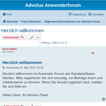
Advolux Anwenderforum
FAQ
Registrieren
Anmelden
Startseite
Foren-Übersicht
Allgemeine Informationen zum Advolux-Forum
Herzlich willkommen
Antworten
1 Beitrag • Seite
1
von
1
forum-admin
Site Admin
Herzlich willkommen
B
Donnerstag 29. März 2018, 16:16
e
Herzlich willkommen im Anwender-Forum der Kanzleisoftware
i
t
Advolux. Bitte registrieren Sie sich einmalig, um Beiträge lesen und
r
mitdiskutieren zu können. Wenn Sie bereits registriert sind, melden
a
g
Sie sich bitte an.
Vielen Dank, Ihr Advolux-Team.