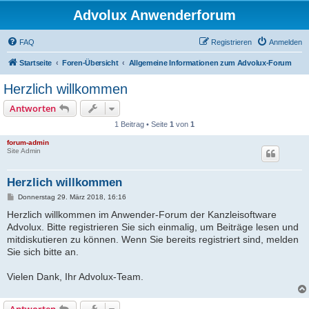
Advolux Anwenderforum
FAQ
Registrieren
Anmelden
Startseite
Foren-Übersicht
Allgemeine Informationen zum Advolux-Forum
Herzlich willkommen
Antworten
1 Beitrag • Seite
1
von
1
forum-admin
Site Admin
Herzlich willkommen
B
Donnerstag 29. März 2018, 16:16
e
Herzlich willkommen im Anwender-Forum der Kanzleisoftware
i
t
Advolux. Bitte registrieren Sie sich einmalig, um Beiträge lesen und
r
mitdiskutieren zu können. Wenn Sie bereits registriert sind, melden
a
g
Sie sich bitte an.
Vielen Dank, Ihr Advolux-Team.