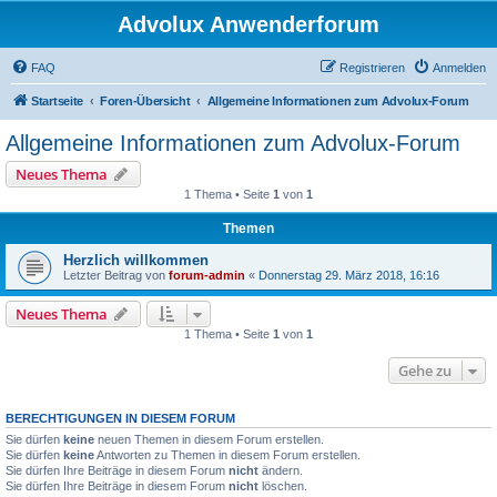
Advolux Anwenderforum
FAQ
Registrieren
Anmelden
Startseite
Foren-Übersicht
Allgemeine Informationen zum Advolux-Forum
Allgemeine Informationen zum Advolux-Forum
Neues Thema
1 Thema • Seite
1
von
1
Themen
Herzlich willkommen
Letzter Beitrag von
forum-admin
«
Donnerstag 29. März 2018, 16:16
Neues Thema
1 Thema • Seite
1
von
1
Gehe zu
BERECHTIGUNGEN IN DIESEM FORUM
Sie dürfen
keine
neuen Themen in diesem Forum erstellen.
Sie dürfen
keine
Antworten zu Themen in diesem Forum erstellen.
Sie dürfen Ihre Beiträge in diesem Forum
nicht
ändern.
Sie dürfen Ihre Beiträge in diesem Forum
nicht
löschen.