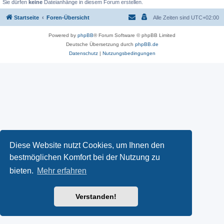
Sie dürfen
keine
Dateianhänge in diesem Forum erstellen.
Startseite
Foren-Übersicht
Alle Zeiten sind
UTC+02:00
Powered by
phpBB
® Forum Software © phpBB Limited
Deutsche Übersetzung durch
phpBB.de
Datenschutz
|
Nutzungsbedingungen
Diese Website nutzt Cookies, um Ihnen den
bestmöglichen Komfort bei der Nutzung zu
bieten.
Mehr erfahren
Verstanden!