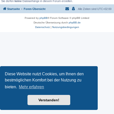
Sie dürfen
keine
Dateianhänge in diesem Forum erstellen.
Startseite
Foren-Übersicht
Alle Zeiten sind
UTC+02:00
Powered by
phpBB
® Forum Software © phpBB Limited
Deutsche Übersetzung durch
phpBB.de
Datenschutz
|
Nutzungsbedingungen
Diese Website nutzt Cookies, um Ihnen den
bestmöglichen Komfort bei der Nutzung zu
bieten.
Mehr erfahren
Verstanden!