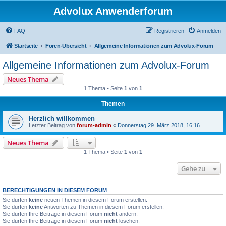
Advolux Anwenderforum
FAQ
Registrieren
Anmelden
Startseite
Foren-Übersicht
Allgemeine Informationen zum Advolux-Forum
Allgemeine Informationen zum Advolux-Forum
Neues Thema
1 Thema • Seite
1
von
1
Themen
Herzlich willkommen
Letzter Beitrag von
forum-admin
«
Donnerstag 29. März 2018, 16:16
Neues Thema
1 Thema • Seite
1
von
1
Gehe zu
BERECHTIGUNGEN IN DIESEM FORUM
Sie dürfen
keine
neuen Themen in diesem Forum erstellen.
Sie dürfen
keine
Antworten zu Themen in diesem Forum erstellen.
Sie dürfen Ihre Beiträge in diesem Forum
nicht
ändern.
Sie dürfen Ihre Beiträge in diesem Forum
nicht
löschen.