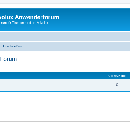
volux Anwenderforum
orum für Themen rund um Advolux
um Advolux-Forum
-Forum
ANTWORTEN
0