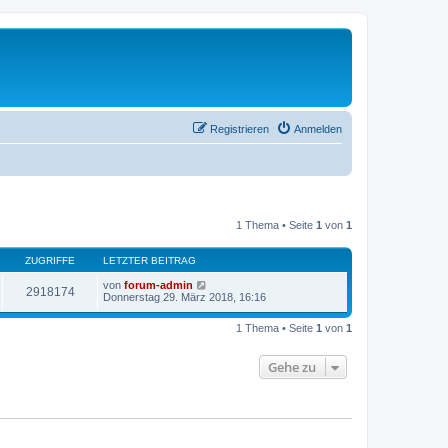
Registrieren
Anmelden
1 Thema • Seite
1
von
1
ZUGRIFFE
LETZTER BEITRAG
von
forum-admin
2918174
Donnerstag 29. März 2018, 16:16
1 Thema • Seite
1
von
1
Gehe zu