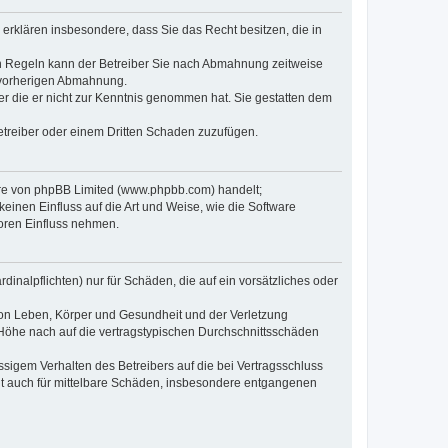
e erklären insbesondere, dass Sie das Recht besitzen, die in
en Regeln kann der Betreiber Sie nach Abmahnung zeitweise
r vorherigen Abmahnung.
oder die er nicht zur Kenntnis genommen hat. Sie gestatten dem
Betreiber oder einem Dritten Schaden zuzufügen.
ware von phpBB Limited (www.phpbb.com) handelt;
inen Einfluss auf die Art und Weise, wie die Software
oren Einfluss nehmen.
inalpflichten) nur für Schäden, die auf ein vorsätzliches oder
von Leben, Körper und Gesundheit und der Verletzung
r Höhe nach auf die vertragstypischen Durchschnittsschäden
sigem Verhalten des Betreibers auf die bei Vertragsschluss
lt auch für mittelbare Schäden, insbesondere entgangenen