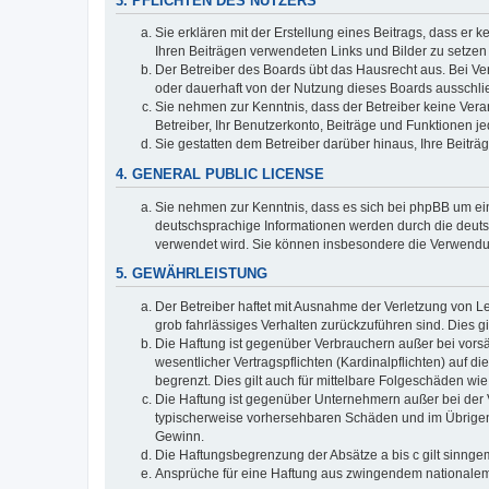
3. PFLICHTEN DES NUTZERS
Sie erklären mit der Erstellung eines Beitrags, dass er 
Ihren Beiträgen verwendeten Links und Bilder zu setze
Der Betreiber des Boards übt das Hausrecht aus. Bei V
oder dauerhaft von der Nutzung dieses Boards ausschli
Sie nehmen zur Kenntnis, dass der Betreiber keine Verant
Betreiber, Ihr Benutzerkonto, Beiträge und Funktionen je
Sie gestatten dem Betreiber darüber hinaus, Ihre Beitr
4. GENERAL PUBLIC LICENSE
Sie nehmen zur Kenntnis, dass es sich bei phpBB um ein
deutschsprachige Informationen werden durch die deuts
verwendet wird. Sie können insbesondere die Verwendun
5. GEWÄHRLEISTUNG
Der Betreiber haftet mit Ausnahme der Verletzung von Le
grob fahrlässiges Verhalten zurückzuführen sind. Dies 
Die Haftung ist gegenüber Verbrauchern außer bei vors
wesentlicher Vertragspflichten (Kardinalpflichten) auf
begrenzt. Dies gilt auch für mittelbare Folgeschäden 
Die Haftung ist gegenüber Unternehmern außer bei der V
typischerweise vorhersehbaren Schäden und im Übrigen 
Gewinn.
Die Haftungsbegrenzung der Absätze a bis c gilt sinnge
Ansprüche für eine Haftung aus zwingendem nationalem