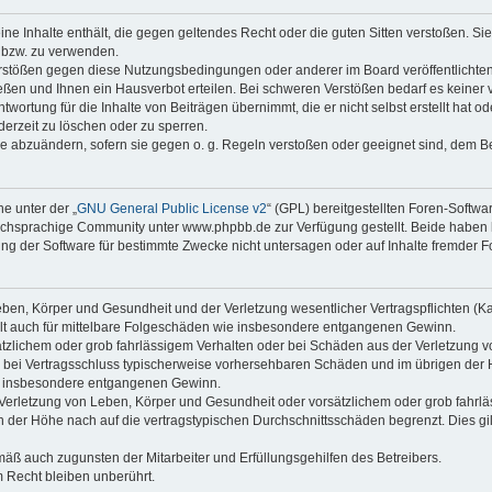
keine Inhalte enthält, die gegen geltendes Recht oder die guten Sitten verstoßen. Si
n bzw. zu verwenden.
erstößen gegen diese Nutzungsbedingungen oder anderer im Board veröffentlicht
eßen und Ihnen ein Hausverbot erteilen. Bei schweren Verstößen bedarf es keine
wortung für die Inhalte von Beiträgen übernimmt, die er nicht selbst erstellt hat 
derzeit zu löschen oder zu sperren.
äge abzuändern, sofern sie gegen o. g. Regeln verstoßen oder geeignet sind, dem 
e unter der „
GNU General Public License v2
“ (GPL) bereitgestellten Foren-Soft
chsprachige Community unter www.phpbb.de zur Verfügung gestellt. Beide haben ke
g der Software für bestimmte Zwecke nicht untersagen oder auf Inhalte fremder F
ben, Körper und Gesundheit und der Verletzung wesentlicher Vertragspflichten (Kard
gilt auch für mittelbare Folgeschäden wie insbesondere entgangenen Gewinn.
ätzlichem oder grob fahrlässigem Verhalten oder bei Schäden aus der Verletzung 
 die bei Vertragsschluss typischerweise vorhersehbaren Schäden und im übrigen de
wie insbesondere entgangenen Gewinn.
erletzung von Leben, Körper und Gesundheit oder vorsätzlichem oder grob fahrläs
der Höhe nach auf die vertragstypischen Durchschnittsschäden begrenzt. Dies gi
mäß auch zugunsten der Mitarbeiter und Erfüllungsgehilfen des Betreibers.
 Recht bleiben unberührt.