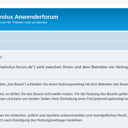
volux Anwenderforum
orum für Themen rund um Advolux
n
//advolux-forum.de“) wird zwischen Ihnen und dem Betreiber ein Vertr
den „das Board“) schließen Sie einen Nutzungsvertrag mit dem Betreiber des Board
, so dürfen Sie das Board nicht weiter nutzen. Für die Nutzung des Boards gelten 
sen und kann von beiden Seiten ohne Einhaltung einer Frist jederzeit gekündigt w
iber ein einfaches, zeitlich und räumlich unbeschränktes und unentgeltliches Rech
auch nach Kündigung des Nutzungsvertrages bestehen.