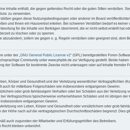
keine Inhalte enthält, die gegen geltendes Recht oder die guten Sitten verstoßen. Si
n bzw. zu verwenden.
erstößen gegen diese Nutzungsbedingungen oder anderer im Board veröffentlicht
eßen und Ihnen ein Hausverbot erteilen. Bei schweren Verstößen bedarf es keine
wortung für die Inhalte von Beiträgen übernimmt, die er nicht selbst erstellt hat 
derzeit zu löschen oder zu sperren.
äge abzuändern, sofern sie gegen o. g. Regeln verstoßen oder geeignet sind, dem 
e unter der „
GNU General Public License v2
“ (GPL) bereitgestellten Foren-Soft
chsprachige Community unter www.phpbb.de zur Verfügung gestellt. Beide haben ke
g der Software für bestimmte Zwecke nicht untersagen oder auf Inhalte fremder F
ben, Körper und Gesundheit und der Verletzung wesentlicher Vertragspflichten (Kard
gilt auch für mittelbare Folgeschäden wie insbesondere entgangenen Gewinn.
ätzlichem oder grob fahrlässigem Verhalten oder bei Schäden aus der Verletzung 
 die bei Vertragsschluss typischerweise vorhersehbaren Schäden und im übrigen de
wie insbesondere entgangenen Gewinn.
erletzung von Leben, Körper und Gesundheit oder vorsätzlichem oder grob fahrläs
der Höhe nach auf die vertragstypischen Durchschnittsschäden begrenzt. Dies gi
mäß auch zugunsten der Mitarbeiter und Erfüllungsgehilfen des Betreibers.
 Recht bleiben unberührt.