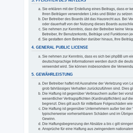
3. PFLICHTEN DES NUTZERS
Sie erklären mit der Erstellung eines Beitrags, dass er 
Ihren Beiträgen verwendeten Links und Bilder zu setze
Der Betreiber des Boards übt das Hausrecht aus. Bei V
oder dauerhaft von der Nutzung dieses Boards ausschli
Sie nehmen zur Kenntnis, dass der Betreiber keine Verant
Betreiber, Ihr Benutzerkonto, Beiträge und Funktionen je
Sie gestatten dem Betreiber darüber hinaus, Ihre Beitr
4. GENERAL PUBLIC LICENSE
Sie nehmen zur Kenntnis, dass es sich bei phpBB um ein
deutschsprachige Informationen werden durch die deuts
verwendet wird. Sie können insbesondere die Verwendun
5. GEWÄHRLEISTUNG
Der Betreiber haftet mit Ausnahme der Verletzung von Le
grob fahrlässiges Verhalten zurückzuführen sind. Dies 
Die Haftung ist gegenüber Verbrauchern außer bei vors
wesentlicher Vertragspflichten (Kardinalpflichten) auf
begrenzt. Dies gilt auch für mittelbare Folgeschäden 
Die Haftung ist gegenüber Unternehmern außer bei der V
typischerweise vorhersehbaren Schäden und im Übrigen 
Gewinn.
Die Haftungsbegrenzung der Absätze a bis c gilt sinnge
Ansprüche für eine Haftung aus zwingendem nationalem