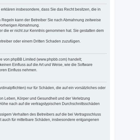
e erklären insbesondere, dass Sie das Recht besitzen, die in
en Regeln kann der Betreiber Sie nach Abmahnung zeitweise
r vorherigen Abmahnung.
oder die er nicht zur Kenntnis genommen hat. Sie gestatten dem
Betreiber oder einem Dritten Schaden zuzufügen.
ware von phpBB Limited (www.phpbb.com) handelt;
inen Einfluss auf die Art und Weise, wie die Software
oren Einfluss nehmen.
inalpflichten) nur für Schäden, die auf ein vorsätzliches oder
von Leben, Körper und Gesundheit und der Verletzung
r Höhe nach auf die vertragstypischen Durchschnittsschäden
sigem Verhalten des Betreibers auf die bei Vertragsschluss
lt auch für mittelbare Schäden, insbesondere entgangenen