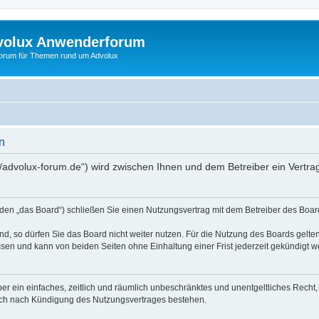
volux Anwenderforum
orum für Themen rund um Advolux
n
//advolux-forum.de“) wird zwischen Ihnen und dem Betreiber ein Vertr
den „das Board“) schließen Sie einen Nutzungsvertrag mit dem Betreiber des Board
, so dürfen Sie das Board nicht weiter nutzen. Für die Nutzung des Boards gelten 
sen und kann von beiden Seiten ohne Einhaltung einer Frist jederzeit gekündigt w
iber ein einfaches, zeitlich und räumlich unbeschränktes und unentgeltliches Rech
auch nach Kündigung des Nutzungsvertrages bestehen.