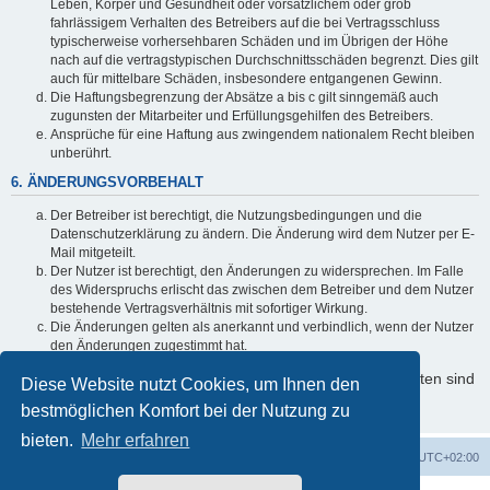
Leben, Körper und Gesundheit oder vorsätzlichem oder grob
fahrlässigem Verhalten des Betreibers auf die bei Vertragsschluss
typischerweise vorhersehbaren Schäden und im Übrigen der Höhe
nach auf die vertragstypischen Durchschnittsschäden begrenzt. Dies gilt
auch für mittelbare Schäden, insbesondere entgangenen Gewinn.
Die Haftungsbegrenzung der Absätze a bis c gilt sinngemäß auch
zugunsten der Mitarbeiter und Erfüllungsgehilfen des Betreibers.
Ansprüche für eine Haftung aus zwingendem nationalem Recht bleiben
unberührt.
6. ÄNDERUNGSVORBEHALT
Der Betreiber ist berechtigt, die Nutzungsbedingungen und die
Datenschutzerklärung zu ändern. Die Änderung wird dem Nutzer per E-
Mail mitgeteilt.
Der Nutzer ist berechtigt, den Änderungen zu widersprechen. Im Falle
des Widerspruchs erlischt das zwischen dem Betreiber und dem Nutzer
bestehende Vertragsverhältnis mit sofortiger Wirkung.
Die Änderungen gelten als anerkannt und verbindlich, wenn der Nutzer
den Änderungen zugestimmt hat.
Informationen über den Umgang mit Ihren persönlichen Daten sind
Diese Website nutzt Cookies, um Ihnen den
in der Datenschutzerklärung enthalten.
bestmöglichen Komfort bei der Nutzung zu
bieten.
Mehr erfahren
Startseite
Foren-Übersicht
Alle Zeiten sind
UTC+02:00