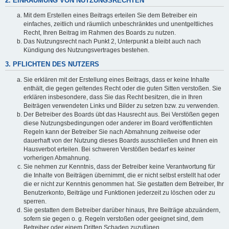
2. EINRÄUMUNG VON NUTZUNGSRECHTEN
Mit dem Erstellen eines Beitrags erteilen Sie dem Betreiber ein
einfaches, zeitlich und räumlich unbeschränktes und unentgeltliches
Recht, Ihren Beitrag im Rahmen des Boards zu nutzen.
Das Nutzungsrecht nach Punkt 2, Unterpunkt a bleibt auch nach
Kündigung des Nutzungsvertrages bestehen.
3. PFLICHTEN DES NUTZERS
Sie erklären mit der Erstellung eines Beitrags, dass er keine Inhalte
enthält, die gegen geltendes Recht oder die guten Sitten verstoßen. Sie
erklären insbesondere, dass Sie das Recht besitzen, die in Ihren
Beiträgen verwendeten Links und Bilder zu setzen bzw. zu verwenden.
Der Betreiber des Boards übt das Hausrecht aus. Bei Verstößen gegen
diese Nutzungsbedingungen oder anderer im Board veröffentlichten
Regeln kann der Betreiber Sie nach Abmahnung zeitweise oder
dauerhaft von der Nutzung dieses Boards ausschließen und Ihnen ein
Hausverbot erteilen. Bei schweren Verstößen bedarf es keiner
vorherigen Abmahnung.
Sie nehmen zur Kenntnis, dass der Betreiber keine Verantwortung für
die Inhalte von Beiträgen übernimmt, die er nicht selbst erstellt hat oder
die er nicht zur Kenntnis genommen hat. Sie gestatten dem Betreiber, Ihr
Benutzerkonto, Beiträge und Funktionen jederzeit zu löschen oder zu
sperren.
Sie gestatten dem Betreiber darüber hinaus, Ihre Beiträge abzuändern,
sofern sie gegen o. g. Regeln verstoßen oder geeignet sind, dem
Betreiber oder einem Dritten Schaden zuzufügen.