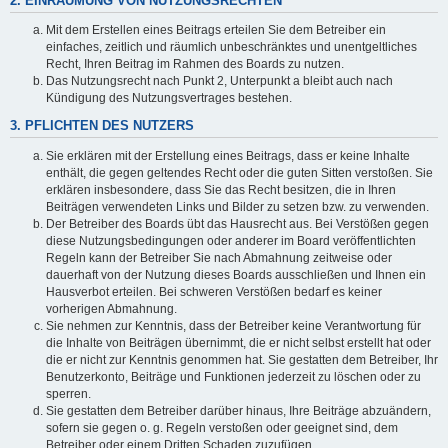
2. EINRÄUMUNG VON NUTZUNGSRECHTEN
Mit dem Erstellen eines Beitrags erteilen Sie dem Betreiber ein
einfaches, zeitlich und räumlich unbeschränktes und unentgeltliches
Recht, Ihren Beitrag im Rahmen des Boards zu nutzen.
Das Nutzungsrecht nach Punkt 2, Unterpunkt a bleibt auch nach
Kündigung des Nutzungsvertrages bestehen.
3. PFLICHTEN DES NUTZERS
Sie erklären mit der Erstellung eines Beitrags, dass er keine Inhalte
enthält, die gegen geltendes Recht oder die guten Sitten verstoßen. Sie
erklären insbesondere, dass Sie das Recht besitzen, die in Ihren
Beiträgen verwendeten Links und Bilder zu setzen bzw. zu verwenden.
Der Betreiber des Boards übt das Hausrecht aus. Bei Verstößen gegen
diese Nutzungsbedingungen oder anderer im Board veröffentlichten
Regeln kann der Betreiber Sie nach Abmahnung zeitweise oder
dauerhaft von der Nutzung dieses Boards ausschließen und Ihnen ein
Hausverbot erteilen. Bei schweren Verstößen bedarf es keiner
vorherigen Abmahnung.
Sie nehmen zur Kenntnis, dass der Betreiber keine Verantwortung für
die Inhalte von Beiträgen übernimmt, die er nicht selbst erstellt hat oder
die er nicht zur Kenntnis genommen hat. Sie gestatten dem Betreiber, Ihr
Benutzerkonto, Beiträge und Funktionen jederzeit zu löschen oder zu
sperren.
Sie gestatten dem Betreiber darüber hinaus, Ihre Beiträge abzuändern,
sofern sie gegen o. g. Regeln verstoßen oder geeignet sind, dem
Betreiber oder einem Dritten Schaden zuzufügen.