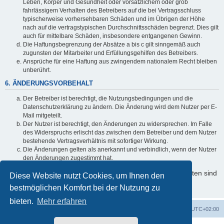
Leben, Körper und Gesundheit oder vorsätzlichem oder grob
fahrlässigem Verhalten des Betreibers auf die bei Vertragsschluss
typischerweise vorhersehbaren Schäden und im Übrigen der Höhe
nach auf die vertragstypischen Durchschnittsschäden begrenzt. Dies gilt
auch für mittelbare Schäden, insbesondere entgangenen Gewinn.
Die Haftungsbegrenzung der Absätze a bis c gilt sinngemäß auch
zugunsten der Mitarbeiter und Erfüllungsgehilfen des Betreibers.
Ansprüche für eine Haftung aus zwingendem nationalem Recht bleiben
unberührt.
6. ÄNDERUNGSVORBEHALT
Der Betreiber ist berechtigt, die Nutzungsbedingungen und die
Datenschutzerklärung zu ändern. Die Änderung wird dem Nutzer per E-
Mail mitgeteilt.
Der Nutzer ist berechtigt, den Änderungen zu widersprechen. Im Falle
des Widerspruchs erlischt das zwischen dem Betreiber und dem Nutzer
bestehende Vertragsverhältnis mit sofortiger Wirkung.
Die Änderungen gelten als anerkannt und verbindlich, wenn der Nutzer
den Änderungen zugestimmt hat.
Informationen über den Umgang mit Ihren persönlichen Daten sind
Diese Website nutzt Cookies, um Ihnen den
in der Datenschutzerklärung enthalten.
bestmöglichen Komfort bei der Nutzung zu
bieten.
Mehr erfahren
Startseite
Foren-Übersicht
Alle Zeiten sind
UTC+02:00