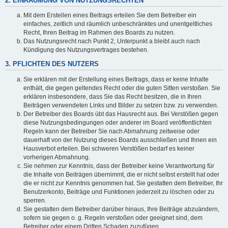
2. EINRÄUMUNG VON NUTZUNGSRECHTEN
Mit dem Erstellen eines Beitrags erteilen Sie dem Betreiber ein
einfaches, zeitlich und räumlich unbeschränktes und unentgeltliches
Recht, Ihren Beitrag im Rahmen des Boards zu nutzen.
Das Nutzungsrecht nach Punkt 2, Unterpunkt a bleibt auch nach
Kündigung des Nutzungsvertrages bestehen.
3. PFLICHTEN DES NUTZERS
Sie erklären mit der Erstellung eines Beitrags, dass er keine Inhalte
enthält, die gegen geltendes Recht oder die guten Sitten verstoßen. Sie
erklären insbesondere, dass Sie das Recht besitzen, die in Ihren
Beiträgen verwendeten Links und Bilder zu setzen bzw. zu verwenden.
Der Betreiber des Boards übt das Hausrecht aus. Bei Verstößen gegen
diese Nutzungsbedingungen oder anderer im Board veröffentlichten
Regeln kann der Betreiber Sie nach Abmahnung zeitweise oder
dauerhaft von der Nutzung dieses Boards ausschließen und Ihnen ein
Hausverbot erteilen. Bei schweren Verstößen bedarf es keiner
vorherigen Abmahnung.
Sie nehmen zur Kenntnis, dass der Betreiber keine Verantwortung für
die Inhalte von Beiträgen übernimmt, die er nicht selbst erstellt hat oder
die er nicht zur Kenntnis genommen hat. Sie gestatten dem Betreiber, Ihr
Benutzerkonto, Beiträge und Funktionen jederzeit zu löschen oder zu
sperren.
Sie gestatten dem Betreiber darüber hinaus, Ihre Beiträge abzuändern,
sofern sie gegen o. g. Regeln verstoßen oder geeignet sind, dem
Betreiber oder einem Dritten Schaden zuzufügen.