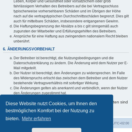
Leben, Körper und Gesundheit oder vorsätzlichem oder grob
fahrlässigem Verhalten des Betreibers auf die bei Vertragsschluss
typischerweise vorhersehbaren Schäden und im Übrigen der Höhe
nach auf die vertragstypischen Durchschnittsschäden begrenzt. Dies gilt
auch für mittelbare Schäden, insbesondere entgangenen Gewinn.
Die Haftungsbegrenzung der Absätze a bis c gilt sinngemäß auch
zugunsten der Mitarbeiter und Erfüllungsgehilfen des Betreibers.
Ansprüche für eine Haftung aus zwingendem nationalem Recht bleiben
unberührt.
6. ÄNDERUNGSVORBEHALT
Der Betreiber ist berechtigt, die Nutzungsbedingungen und die
Datenschutzerklärung zu ändern. Die Änderung wird dem Nutzer per E-
Mail mitgeteilt.
Der Nutzer ist berechtigt, den Änderungen zu widersprechen. Im Falle
des Widerspruchs erlischt das zwischen dem Betreiber und dem Nutzer
bestehende Vertragsverhältnis mit sofortiger Wirkung.
Die Änderungen gelten als anerkannt und verbindlich, wenn der Nutzer
den Änderungen zugestimmt hat.
Informationen über den Umgang mit Ihren persönlichen Daten sind
Diese Website nutzt Cookies, um Ihnen den
in der Datenschutzerklärung enthalten.
bestmöglichen Komfort bei der Nutzung zu
bieten.
Mehr erfahren
Startseite
Foren-Übersicht
Alle Zeiten sind
UTC+02:00