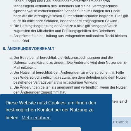
Leben, Körper und Gesundheit oder vorsätzlichem oder grob
fahrlässigem Verhalten des Betreibers auf die bei Vertragsschluss
typischerweise vorhersehbaren Schäden und im Übrigen der Höhe
nach auf die vertragstypischen Durchschnittsschäden begrenzt. Dies gilt
auch für mittelbare Schäden, insbesondere entgangenen Gewinn.
Die Haftungsbegrenzung der Absätze a bis c gilt sinngemäß auch
zugunsten der Mitarbeiter und Erfüllungsgehilfen des Betreibers.
Ansprüche für eine Haftung aus zwingendem nationalem Recht bleiben
unberührt.
6. ÄNDERUNGSVORBEHALT
Der Betreiber ist berechtigt, die Nutzungsbedingungen und die
Datenschutzerklärung zu ändern. Die Änderung wird dem Nutzer per E-
Mail mitgeteilt.
Der Nutzer ist berechtigt, den Änderungen zu widersprechen. Im Falle
des Widerspruchs erlischt das zwischen dem Betreiber und dem Nutzer
bestehende Vertragsverhältnis mit sofortiger Wirkung.
Die Änderungen gelten als anerkannt und verbindlich, wenn der Nutzer
den Änderungen zugestimmt hat.
Informationen über den Umgang mit Ihren persönlichen Daten sind
Diese Website nutzt Cookies, um Ihnen den
in der Datenschutzerklärung enthalten.
bestmöglichen Komfort bei der Nutzung zu
bieten.
Mehr erfahren
Startseite
Foren-Übersicht
Alle Zeiten sind
UTC+02:00