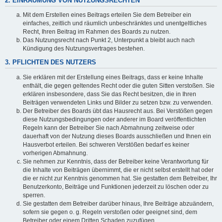
2. EINRÄUMUNG VON NUTZUNGSRECHTEN
Mit dem Erstellen eines Beitrags erteilen Sie dem Betreiber ein
einfaches, zeitlich und räumlich unbeschränktes und unentgeltliches
Recht, Ihren Beitrag im Rahmen des Boards zu nutzen.
Das Nutzungsrecht nach Punkt 2, Unterpunkt a bleibt auch nach
Kündigung des Nutzungsvertrages bestehen.
3. PFLICHTEN DES NUTZERS
Sie erklären mit der Erstellung eines Beitrags, dass er keine Inhalte
enthält, die gegen geltendes Recht oder die guten Sitten verstoßen. Sie
erklären insbesondere, dass Sie das Recht besitzen, die in Ihren
Beiträgen verwendeten Links und Bilder zu setzen bzw. zu verwenden.
Der Betreiber des Boards übt das Hausrecht aus. Bei Verstößen gegen
diese Nutzungsbedingungen oder anderer im Board veröffentlichten
Regeln kann der Betreiber Sie nach Abmahnung zeitweise oder
dauerhaft von der Nutzung dieses Boards ausschließen und Ihnen ein
Hausverbot erteilen. Bei schweren Verstößen bedarf es keiner
vorherigen Abmahnung.
Sie nehmen zur Kenntnis, dass der Betreiber keine Verantwortung für
die Inhalte von Beiträgen übernimmt, die er nicht selbst erstellt hat oder
die er nicht zur Kenntnis genommen hat. Sie gestatten dem Betreiber, Ihr
Benutzerkonto, Beiträge und Funktionen jederzeit zu löschen oder zu
sperren.
Sie gestatten dem Betreiber darüber hinaus, Ihre Beiträge abzuändern,
sofern sie gegen o. g. Regeln verstoßen oder geeignet sind, dem
Betreiber oder einem Dritten Schaden zuzufügen.