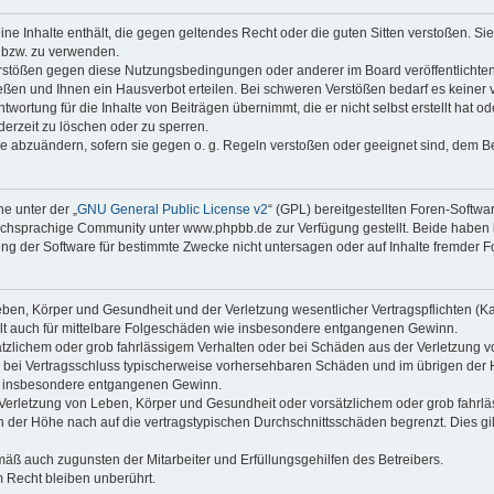
keine Inhalte enthält, die gegen geltendes Recht oder die guten Sitten verstoßen. Si
n bzw. zu verwenden.
erstößen gegen diese Nutzungsbedingungen oder anderer im Board veröffentlicht
eßen und Ihnen ein Hausverbot erteilen. Bei schweren Verstößen bedarf es keine
wortung für die Inhalte von Beiträgen übernimmt, die er nicht selbst erstellt hat 
derzeit zu löschen oder zu sperren.
äge abzuändern, sofern sie gegen o. g. Regeln verstoßen oder geeignet sind, dem 
e unter der „
GNU General Public License v2
“ (GPL) bereitgestellten Foren-Soft
chsprachige Community unter www.phpbb.de zur Verfügung gestellt. Beide haben ke
g der Software für bestimmte Zwecke nicht untersagen oder auf Inhalte fremder F
ben, Körper und Gesundheit und der Verletzung wesentlicher Vertragspflichten (Kard
gilt auch für mittelbare Folgeschäden wie insbesondere entgangenen Gewinn.
ätzlichem oder grob fahrlässigem Verhalten oder bei Schäden aus der Verletzung 
 die bei Vertragsschluss typischerweise vorhersehbaren Schäden und im übrigen de
wie insbesondere entgangenen Gewinn.
erletzung von Leben, Körper und Gesundheit oder vorsätzlichem oder grob fahrläs
der Höhe nach auf die vertragstypischen Durchschnittsschäden begrenzt. Dies gi
mäß auch zugunsten der Mitarbeiter und Erfüllungsgehilfen des Betreibers.
 Recht bleiben unberührt.