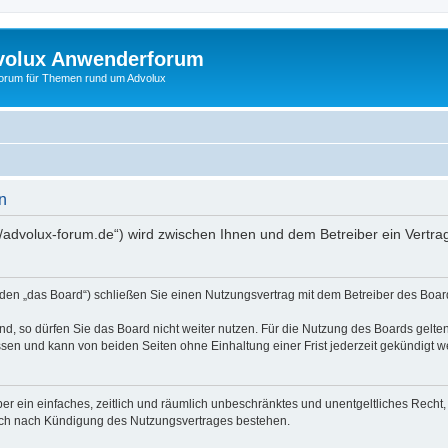
volux Anwenderforum
orum für Themen rund um Advolux
n
//advolux-forum.de“) wird zwischen Ihnen und dem Betreiber ein Vertr
den „das Board“) schließen Sie einen Nutzungsvertrag mit dem Betreiber des Board
, so dürfen Sie das Board nicht weiter nutzen. Für die Nutzung des Boards gelten 
sen und kann von beiden Seiten ohne Einhaltung einer Frist jederzeit gekündigt w
iber ein einfaches, zeitlich und räumlich unbeschränktes und unentgeltliches Rech
auch nach Kündigung des Nutzungsvertrages bestehen.