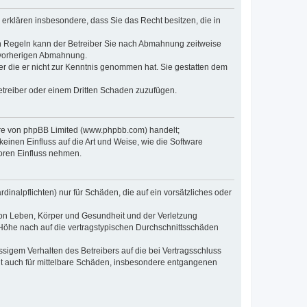
e erklären insbesondere, dass Sie das Recht besitzen, die in
en Regeln kann der Betreiber Sie nach Abmahnung zeitweise
r vorherigen Abmahnung.
oder die er nicht zur Kenntnis genommen hat. Sie gestatten dem
Betreiber oder einem Dritten Schaden zuzufügen.
ware von phpBB Limited (www.phpbb.com) handelt;
inen Einfluss auf die Art und Weise, wie die Software
oren Einfluss nehmen.
inalpflichten) nur für Schäden, die auf ein vorsätzliches oder
von Leben, Körper und Gesundheit und der Verletzung
r Höhe nach auf die vertragstypischen Durchschnittsschäden
sigem Verhalten des Betreibers auf die bei Vertragsschluss
lt auch für mittelbare Schäden, insbesondere entgangenen