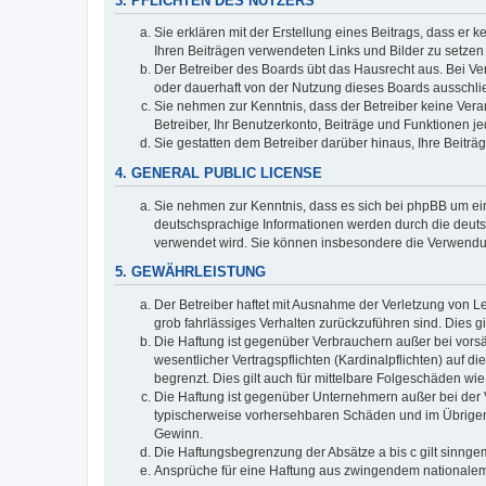
3. PFLICHTEN DES NUTZERS
Sie erklären mit der Erstellung eines Beitrags, dass er 
Ihren Beiträgen verwendeten Links und Bilder zu setze
Der Betreiber des Boards übt das Hausrecht aus. Bei V
oder dauerhaft von der Nutzung dieses Boards ausschli
Sie nehmen zur Kenntnis, dass der Betreiber keine Verant
Betreiber, Ihr Benutzerkonto, Beiträge und Funktionen je
Sie gestatten dem Betreiber darüber hinaus, Ihre Beitr
4. GENERAL PUBLIC LICENSE
Sie nehmen zur Kenntnis, dass es sich bei phpBB um ein
deutschsprachige Informationen werden durch die deuts
verwendet wird. Sie können insbesondere die Verwendun
5. GEWÄHRLEISTUNG
Der Betreiber haftet mit Ausnahme der Verletzung von Le
grob fahrlässiges Verhalten zurückzuführen sind. Dies 
Die Haftung ist gegenüber Verbrauchern außer bei vors
wesentlicher Vertragspflichten (Kardinalpflichten) auf
begrenzt. Dies gilt auch für mittelbare Folgeschäden 
Die Haftung ist gegenüber Unternehmern außer bei der V
typischerweise vorhersehbaren Schäden und im Übrigen 
Gewinn.
Die Haftungsbegrenzung der Absätze a bis c gilt sinnge
Ansprüche für eine Haftung aus zwingendem nationalem