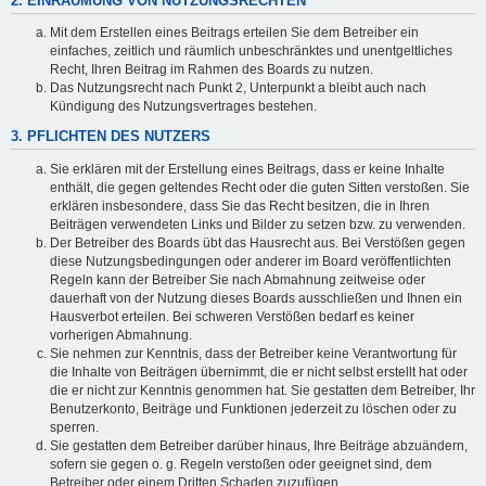
2. EINRÄUMUNG VON NUTZUNGSRECHTEN
Mit dem Erstellen eines Beitrags erteilen Sie dem Betreiber ein
einfaches, zeitlich und räumlich unbeschränktes und unentgeltliches
Recht, Ihren Beitrag im Rahmen des Boards zu nutzen.
Das Nutzungsrecht nach Punkt 2, Unterpunkt a bleibt auch nach
Kündigung des Nutzungsvertrages bestehen.
3. PFLICHTEN DES NUTZERS
Sie erklären mit der Erstellung eines Beitrags, dass er keine Inhalte
enthält, die gegen geltendes Recht oder die guten Sitten verstoßen. Sie
erklären insbesondere, dass Sie das Recht besitzen, die in Ihren
Beiträgen verwendeten Links und Bilder zu setzen bzw. zu verwenden.
Der Betreiber des Boards übt das Hausrecht aus. Bei Verstößen gegen
diese Nutzungsbedingungen oder anderer im Board veröffentlichten
Regeln kann der Betreiber Sie nach Abmahnung zeitweise oder
dauerhaft von der Nutzung dieses Boards ausschließen und Ihnen ein
Hausverbot erteilen. Bei schweren Verstößen bedarf es keiner
vorherigen Abmahnung.
Sie nehmen zur Kenntnis, dass der Betreiber keine Verantwortung für
die Inhalte von Beiträgen übernimmt, die er nicht selbst erstellt hat oder
die er nicht zur Kenntnis genommen hat. Sie gestatten dem Betreiber, Ihr
Benutzerkonto, Beiträge und Funktionen jederzeit zu löschen oder zu
sperren.
Sie gestatten dem Betreiber darüber hinaus, Ihre Beiträge abzuändern,
sofern sie gegen o. g. Regeln verstoßen oder geeignet sind, dem
Betreiber oder einem Dritten Schaden zuzufügen.