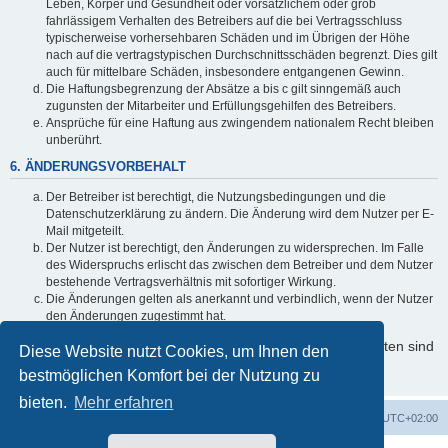
Leben, Körper und Gesundheit oder vorsätzlichem oder grob
fahrlässigem Verhalten des Betreibers auf die bei Vertragsschluss
typischerweise vorhersehbaren Schäden und im Übrigen der Höhe
nach auf die vertragstypischen Durchschnittsschäden begrenzt. Dies gilt
auch für mittelbare Schäden, insbesondere entgangenen Gewinn.
Die Haftungsbegrenzung der Absätze a bis c gilt sinngemäß auch
zugunsten der Mitarbeiter und Erfüllungsgehilfen des Betreibers.
Ansprüche für eine Haftung aus zwingendem nationalem Recht bleiben
unberührt.
6. ÄNDERUNGSVORBEHALT
Der Betreiber ist berechtigt, die Nutzungsbedingungen und die
Datenschutzerklärung zu ändern. Die Änderung wird dem Nutzer per E-
Mail mitgeteilt.
Der Nutzer ist berechtigt, den Änderungen zu widersprechen. Im Falle
des Widerspruchs erlischt das zwischen dem Betreiber und dem Nutzer
bestehende Vertragsverhältnis mit sofortiger Wirkung.
Die Änderungen gelten als anerkannt und verbindlich, wenn der Nutzer
den Änderungen zugestimmt hat.
Informationen über den Umgang mit Ihren persönlichen Daten sind
Diese Website nutzt Cookies, um Ihnen den
in der Datenschutzerklärung enthalten.
bestmöglichen Komfort bei der Nutzung zu
bieten.
Mehr erfahren
Startseite
Foren-Übersicht
Alle Zeiten sind
UTC+02:00