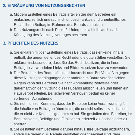
2. EINRÄUMUNG VON NUTZUNGSRECHTEN
Mit dem Erstellen eines Beitrags erteilen Sie dem Betreiber ein
einfaches, zeitlich und räumlich unbeschränktes und unentgeltliches
Recht, Ihren Beitrag im Rahmen des Boards zu nutzen.
Das Nutzungsrecht nach Punkt 2, Unterpunkt a bleibt auch nach
Kündigung des Nutzungsvertrages bestehen.
3. PFLICHTEN DES NUTZERS
Sie erklären mit der Erstellung eines Beitrags, dass er keine Inhalte
enthält, die gegen geltendes Recht oder die guten Sitten verstoßen. Sie
erklären insbesondere, dass Sie das Recht besitzen, die in Ihren
Beiträgen verwendeten Links und Bilder zu setzen bzw. zu verwenden.
Der Betreiber des Boards übt das Hausrecht aus. Bei Verstößen gegen
diese Nutzungsbedingungen oder anderer im Board veröffentlichten
Regeln kann der Betreiber Sie nach Abmahnung zeitweise oder
dauerhaft von der Nutzung dieses Boards ausschließen und Ihnen ein
Hausverbot erteilen. Bei schweren Verstößen bedarf es keiner
vorherigen Abmahnung.
Sie nehmen zur Kenntnis, dass der Betreiber keine Verantwortung für
die Inhalte von Beiträgen übernimmt, die er nicht selbst erstellt hat oder
die er nicht zur Kenntnis genommen hat. Sie gestatten dem Betreiber, Ihr
Benutzerkonto, Beiträge und Funktionen jederzeit zu löschen oder zu
sperren.
Sie gestatten dem Betreiber darüber hinaus, Ihre Beiträge abzuändern,
sofern sie gegen o. g. Regeln verstoßen oder geeignet sind, dem