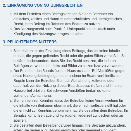
2. EINRÄUMUNG VON NUTZUNGSRECHTEN
Mit dem Erstellen eines Beitrags erteilen Sie dem Betreiber ein
einfaches, zeitlich und räumlich unbeschränktes und unentgeltliches
Recht, Ihren Beitrag im Rahmen des Boards zu nutzen.
Das Nutzungsrecht nach Punkt 2, Unterpunkt a bleibt auch nach
Kündigung des Nutzungsvertrages bestehen.
3. PFLICHTEN DES NUTZERS
Sie erklären mit der Erstellung eines Beitrags, dass er keine Inhalte
enthält, die gegen geltendes Recht oder die guten Sitten verstoßen. Sie
erklären insbesondere, dass Sie das Recht besitzen, die in Ihren
Beiträgen verwendeten Links und Bilder zu setzen bzw. zu verwenden.
Der Betreiber des Boards übt das Hausrecht aus. Bei Verstößen gegen
diese Nutzungsbedingungen oder anderer im Board veröffentlichten
Regeln kann der Betreiber Sie nach Abmahnung zeitweise oder
dauerhaft von der Nutzung dieses Boards ausschließen und Ihnen ein
Hausverbot erteilen. Bei schweren Verstößen bedarf es keiner
vorherigen Abmahnung.
Sie nehmen zur Kenntnis, dass der Betreiber keine Verantwortung für
die Inhalte von Beiträgen übernimmt, die er nicht selbst erstellt hat oder
die er nicht zur Kenntnis genommen hat. Sie gestatten dem Betreiber, Ihr
Benutzerkonto, Beiträge und Funktionen jederzeit zu löschen oder zu
sperren.
Sie gestatten dem Betreiber darüber hinaus, Ihre Beiträge abzuändern,
sofern sie gegen o. g. Regeln verstoßen oder geeignet sind, dem