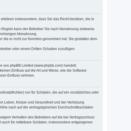
e erklären insbesondere, dass Sie das Recht besitzen, die in
en Regeln kann der Betreiber Sie nach Abmahnung zeitweise
r vorherigen Abmahnung.
oder die er nicht zur Kenntnis genommen hat. Sie gestatten dem
Betreiber oder einem Dritten Schaden zuzufügen.
ware von phpBB Limited (www.phpbb.com) handelt;
inen Einfluss auf die Art und Weise, wie die Software
oren Einfluss nehmen.
inalpflichten) nur für Schäden, die auf ein vorsätzliches oder
von Leben, Körper und Gesundheit und der Verletzung
r Höhe nach auf die vertragstypischen Durchschnittsschäden
sigem Verhalten des Betreibers auf die bei Vertragsschluss
lt auch für mittelbare Schäden, insbesondere entgangenen