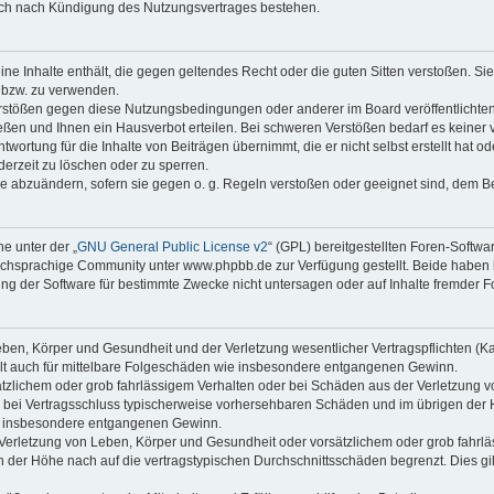
auch nach Kündigung des Nutzungsvertrages bestehen.
keine Inhalte enthält, die gegen geltendes Recht oder die guten Sitten verstoßen. Si
n bzw. zu verwenden.
erstößen gegen diese Nutzungsbedingungen oder anderer im Board veröffentlicht
eßen und Ihnen ein Hausverbot erteilen. Bei schweren Verstößen bedarf es keine
wortung für die Inhalte von Beiträgen übernimmt, die er nicht selbst erstellt hat 
derzeit zu löschen oder zu sperren.
äge abzuändern, sofern sie gegen o. g. Regeln verstoßen oder geeignet sind, dem 
e unter der „
GNU General Public License v2
“ (GPL) bereitgestellten Foren-Soft
chsprachige Community unter www.phpbb.de zur Verfügung gestellt. Beide haben ke
g der Software für bestimmte Zwecke nicht untersagen oder auf Inhalte fremder F
ben, Körper und Gesundheit und der Verletzung wesentlicher Vertragspflichten (Kard
gilt auch für mittelbare Folgeschäden wie insbesondere entgangenen Gewinn.
ätzlichem oder grob fahrlässigem Verhalten oder bei Schäden aus der Verletzung 
 die bei Vertragsschluss typischerweise vorhersehbaren Schäden und im übrigen de
wie insbesondere entgangenen Gewinn.
erletzung von Leben, Körper und Gesundheit oder vorsätzlichem oder grob fahrläs
der Höhe nach auf die vertragstypischen Durchschnittsschäden begrenzt. Dies gi