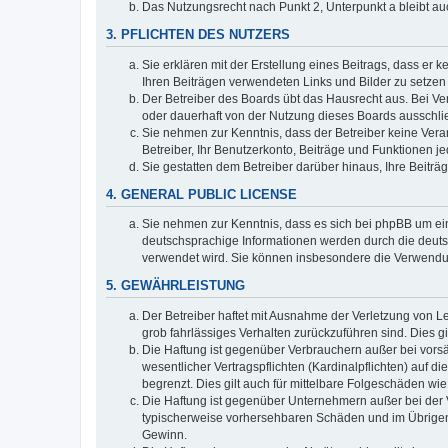
Das Nutzungsrecht nach Punkt 2, Unterpunkt a bleibt 
3. PFLICHTEN DES NUTZERS
Sie erklären mit der Erstellung eines Beitrags, dass er 
Ihren Beiträgen verwendeten Links und Bilder zu setze
Der Betreiber des Boards übt das Hausrecht aus. Bei V
oder dauerhaft von der Nutzung dieses Boards ausschli
Sie nehmen zur Kenntnis, dass der Betreiber keine Verant
Betreiber, Ihr Benutzerkonto, Beiträge und Funktionen je
Sie gestatten dem Betreiber darüber hinaus, Ihre Beitr
4. GENERAL PUBLIC LICENSE
Sie nehmen zur Kenntnis, dass es sich bei phpBB um ein
deutschsprachige Informationen werden durch die deuts
verwendet wird. Sie können insbesondere die Verwendun
5. GEWÄHRLEISTUNG
Der Betreiber haftet mit Ausnahme der Verletzung von Le
grob fahrlässiges Verhalten zurückzuführen sind. Dies 
Die Haftung ist gegenüber Verbrauchern außer bei vors
wesentlicher Vertragspflichten (Kardinalpflichten) auf
begrenzt. Dies gilt auch für mittelbare Folgeschäden 
Die Haftung ist gegenüber Unternehmern außer bei der V
typischerweise vorhersehbaren Schäden und im Übrigen 
Gewinn.