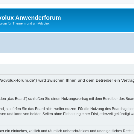
volux Anwenderforum
orum für Themen rund um Advolux
//advolux-forum.de“) wird zwischen Ihnen und dem Betreiber ein Vertr
den „das Board“) schließen Sie einen Nutzungsvertrag mit dem Betreiber des Board
, so dürfen Sie das Board nicht weiter nutzen. Für die Nutzung des Boards gelten 
sen und kann von beiden Seiten ohne Einhaltung einer Frist jederzeit gekündigt w
iber ein einfaches, zeitlich und räumlich unbeschränktes und unentgeltliches Rech