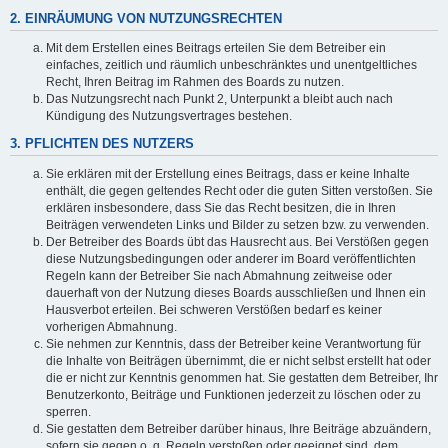
2. EINRÄUMUNG VON NUTZUNGSRECHTEN
Mit dem Erstellen eines Beitrags erteilen Sie dem Betreiber ein
einfaches, zeitlich und räumlich unbeschränktes und unentgeltliches
Recht, Ihren Beitrag im Rahmen des Boards zu nutzen.
Das Nutzungsrecht nach Punkt 2, Unterpunkt a bleibt auch nach
Kündigung des Nutzungsvertrages bestehen.
3. PFLICHTEN DES NUTZERS
Sie erklären mit der Erstellung eines Beitrags, dass er keine Inhalte
enthält, die gegen geltendes Recht oder die guten Sitten verstoßen. Sie
erklären insbesondere, dass Sie das Recht besitzen, die in Ihren
Beiträgen verwendeten Links und Bilder zu setzen bzw. zu verwenden.
Der Betreiber des Boards übt das Hausrecht aus. Bei Verstößen gegen
diese Nutzungsbedingungen oder anderer im Board veröffentlichten
Regeln kann der Betreiber Sie nach Abmahnung zeitweise oder
dauerhaft von der Nutzung dieses Boards ausschließen und Ihnen ein
Hausverbot erteilen. Bei schweren Verstößen bedarf es keiner
vorherigen Abmahnung.
Sie nehmen zur Kenntnis, dass der Betreiber keine Verantwortung für
die Inhalte von Beiträgen übernimmt, die er nicht selbst erstellt hat oder
die er nicht zur Kenntnis genommen hat. Sie gestatten dem Betreiber, Ihr
Benutzerkonto, Beiträge und Funktionen jederzeit zu löschen oder zu
sperren.
Sie gestatten dem Betreiber darüber hinaus, Ihre Beiträge abzuändern,
sofern sie gegen o. g. Regeln verstoßen oder geeignet sind, dem