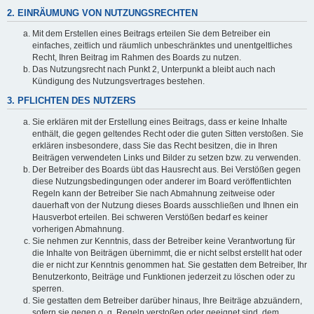
2. EINRÄUMUNG VON NUTZUNGSRECHTEN
Mit dem Erstellen eines Beitrags erteilen Sie dem Betreiber ein
einfaches, zeitlich und räumlich unbeschränktes und unentgeltliches
Recht, Ihren Beitrag im Rahmen des Boards zu nutzen.
Das Nutzungsrecht nach Punkt 2, Unterpunkt a bleibt auch nach
Kündigung des Nutzungsvertrages bestehen.
3. PFLICHTEN DES NUTZERS
Sie erklären mit der Erstellung eines Beitrags, dass er keine Inhalte
enthält, die gegen geltendes Recht oder die guten Sitten verstoßen. Sie
erklären insbesondere, dass Sie das Recht besitzen, die in Ihren
Beiträgen verwendeten Links und Bilder zu setzen bzw. zu verwenden.
Der Betreiber des Boards übt das Hausrecht aus. Bei Verstößen gegen
diese Nutzungsbedingungen oder anderer im Board veröffentlichten
Regeln kann der Betreiber Sie nach Abmahnung zeitweise oder
dauerhaft von der Nutzung dieses Boards ausschließen und Ihnen ein
Hausverbot erteilen. Bei schweren Verstößen bedarf es keiner
vorherigen Abmahnung.
Sie nehmen zur Kenntnis, dass der Betreiber keine Verantwortung für
die Inhalte von Beiträgen übernimmt, die er nicht selbst erstellt hat oder
die er nicht zur Kenntnis genommen hat. Sie gestatten dem Betreiber, Ihr
Benutzerkonto, Beiträge und Funktionen jederzeit zu löschen oder zu
sperren.
Sie gestatten dem Betreiber darüber hinaus, Ihre Beiträge abzuändern,
sofern sie gegen o. g. Regeln verstoßen oder geeignet sind, dem