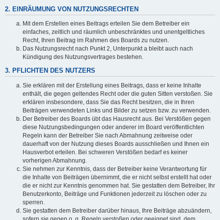
2. EINRÄUMUNG VON NUTZUNGSRECHTEN
Mit dem Erstellen eines Beitrags erteilen Sie dem Betreiber ein
einfaches, zeitlich und räumlich unbeschränktes und unentgeltliches
Recht, Ihren Beitrag im Rahmen des Boards zu nutzen.
Das Nutzungsrecht nach Punkt 2, Unterpunkt a bleibt auch nach
Kündigung des Nutzungsvertrages bestehen.
3. PFLICHTEN DES NUTZERS
Sie erklären mit der Erstellung eines Beitrags, dass er keine Inhalte
enthält, die gegen geltendes Recht oder die guten Sitten verstoßen. Sie
erklären insbesondere, dass Sie das Recht besitzen, die in Ihren
Beiträgen verwendeten Links und Bilder zu setzen bzw. zu verwenden.
Der Betreiber des Boards übt das Hausrecht aus. Bei Verstößen gegen
diese Nutzungsbedingungen oder anderer im Board veröffentlichten
Regeln kann der Betreiber Sie nach Abmahnung zeitweise oder
dauerhaft von der Nutzung dieses Boards ausschließen und Ihnen ein
Hausverbot erteilen. Bei schweren Verstößen bedarf es keiner
vorherigen Abmahnung.
Sie nehmen zur Kenntnis, dass der Betreiber keine Verantwortung für
die Inhalte von Beiträgen übernimmt, die er nicht selbst erstellt hat oder
die er nicht zur Kenntnis genommen hat. Sie gestatten dem Betreiber, Ihr
Benutzerkonto, Beiträge und Funktionen jederzeit zu löschen oder zu
sperren.
Sie gestatten dem Betreiber darüber hinaus, Ihre Beiträge abzuändern,
sofern sie gegen o. g. Regeln verstoßen oder geeignet sind, dem