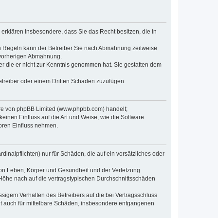
e erklären insbesondere, dass Sie das Recht besitzen, die in
en Regeln kann der Betreiber Sie nach Abmahnung zeitweise
r vorherigen Abmahnung.
oder die er nicht zur Kenntnis genommen hat. Sie gestatten dem
Betreiber oder einem Dritten Schaden zuzufügen.
ware von phpBB Limited (www.phpbb.com) handelt;
inen Einfluss auf die Art und Weise, wie die Software
oren Einfluss nehmen.
inalpflichten) nur für Schäden, die auf ein vorsätzliches oder
von Leben, Körper und Gesundheit und der Verletzung
r Höhe nach auf die vertragstypischen Durchschnittsschäden
sigem Verhalten des Betreibers auf die bei Vertragsschluss
lt auch für mittelbare Schäden, insbesondere entgangenen