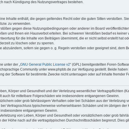
auch nach Kündigung des Nutzungsvertrages bestehen.
keine Inhalte enthält, die gegen geltendes Recht oder die guten Sitten verstoßen. Si
n bzw. zu verwenden.
erstößen gegen diese Nutzungsbedingungen oder anderer im Board veröffentlicht
eßen und Ihnen ein Hausverbot erteilen. Bei schweren Verstößen bedarf es keine
wortung für die Inhalte von Beiträgen übernimmt, die er nicht selbst erstellt hat 
derzeit zu löschen oder zu sperren.
äge abzuändern, sofern sie gegen o. g. Regeln verstoßen oder geeignet sind, dem 
e unter der „
GNU General Public License v2
“ (GPL) bereitgestellten Foren-Soft
chsprachige Community unter www.phpbb.de zur Verfügung gestellt. Beide haben ke
g der Software für bestimmte Zwecke nicht untersagen oder auf Inhalte fremder F
ben, Körper und Gesundheit und der Verletzung wesentlicher Vertragspflichten (Kard
gilt auch für mittelbare Folgeschäden wie insbesondere entgangenen Gewinn.
ätzlichem oder grob fahrlässigem Verhalten oder bei Schäden aus der Verletzung 
 die bei Vertragsschluss typischerweise vorhersehbaren Schäden und im übrigen de
wie insbesondere entgangenen Gewinn.
erletzung von Leben, Körper und Gesundheit oder vorsätzlichem oder grob fahrläs
der Höhe nach auf die vertragstypischen Durchschnittsschäden begrenzt. Dies gi