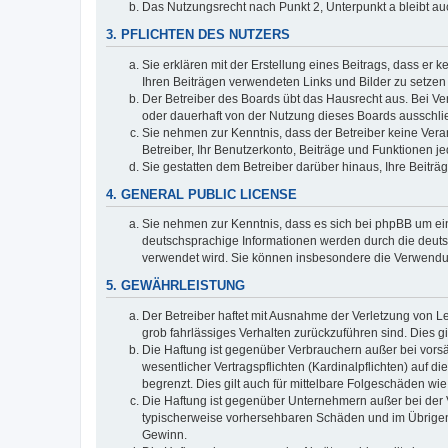
Das Nutzungsrecht nach Punkt 2, Unterpunkt a bleibt 
3. PFLICHTEN DES NUTZERS
Sie erklären mit der Erstellung eines Beitrags, dass er 
Ihren Beiträgen verwendeten Links und Bilder zu setze
Der Betreiber des Boards übt das Hausrecht aus. Bei V
oder dauerhaft von der Nutzung dieses Boards ausschli
Sie nehmen zur Kenntnis, dass der Betreiber keine Verant
Betreiber, Ihr Benutzerkonto, Beiträge und Funktionen je
Sie gestatten dem Betreiber darüber hinaus, Ihre Beitr
4. GENERAL PUBLIC LICENSE
Sie nehmen zur Kenntnis, dass es sich bei phpBB um ein
deutschsprachige Informationen werden durch die deuts
verwendet wird. Sie können insbesondere die Verwendun
5. GEWÄHRLEISTUNG
Der Betreiber haftet mit Ausnahme der Verletzung von Le
grob fahrlässiges Verhalten zurückzuführen sind. Dies 
Die Haftung ist gegenüber Verbrauchern außer bei vors
wesentlicher Vertragspflichten (Kardinalpflichten) auf
begrenzt. Dies gilt auch für mittelbare Folgeschäden 
Die Haftung ist gegenüber Unternehmern außer bei der V
typischerweise vorhersehbaren Schäden und im Übrigen 
Gewinn.