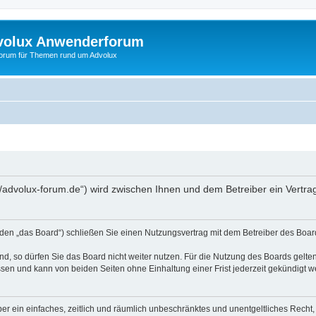
volux Anwenderforum
orum für Themen rund um Advolux
//advolux-forum.de“) wird zwischen Ihnen und dem Betreiber ein Vertr
den „das Board“) schließen Sie einen Nutzungsvertrag mit dem Betreiber des Board
, so dürfen Sie das Board nicht weiter nutzen. Für die Nutzung des Boards gelten 
sen und kann von beiden Seiten ohne Einhaltung einer Frist jederzeit gekündigt w
iber ein einfaches, zeitlich und räumlich unbeschränktes und unentgeltliches Rech