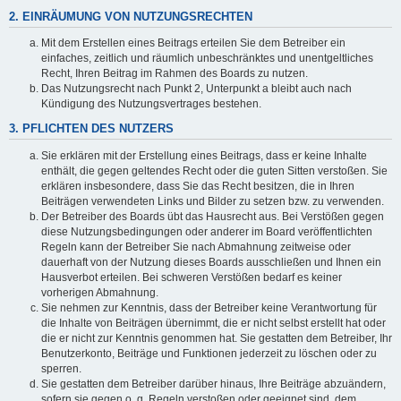
2. EINRÄUMUNG VON NUTZUNGSRECHTEN
Mit dem Erstellen eines Beitrags erteilen Sie dem Betreiber ein
einfaches, zeitlich und räumlich unbeschränktes und unentgeltliches
Recht, Ihren Beitrag im Rahmen des Boards zu nutzen.
Das Nutzungsrecht nach Punkt 2, Unterpunkt a bleibt auch nach
Kündigung des Nutzungsvertrages bestehen.
3. PFLICHTEN DES NUTZERS
Sie erklären mit der Erstellung eines Beitrags, dass er keine Inhalte
enthält, die gegen geltendes Recht oder die guten Sitten verstoßen. Sie
erklären insbesondere, dass Sie das Recht besitzen, die in Ihren
Beiträgen verwendeten Links und Bilder zu setzen bzw. zu verwenden.
Der Betreiber des Boards übt das Hausrecht aus. Bei Verstößen gegen
diese Nutzungsbedingungen oder anderer im Board veröffentlichten
Regeln kann der Betreiber Sie nach Abmahnung zeitweise oder
dauerhaft von der Nutzung dieses Boards ausschließen und Ihnen ein
Hausverbot erteilen. Bei schweren Verstößen bedarf es keiner
vorherigen Abmahnung.
Sie nehmen zur Kenntnis, dass der Betreiber keine Verantwortung für
die Inhalte von Beiträgen übernimmt, die er nicht selbst erstellt hat oder
die er nicht zur Kenntnis genommen hat. Sie gestatten dem Betreiber, Ihr
Benutzerkonto, Beiträge und Funktionen jederzeit zu löschen oder zu
sperren.
Sie gestatten dem Betreiber darüber hinaus, Ihre Beiträge abzuändern,
sofern sie gegen o. g. Regeln verstoßen oder geeignet sind, dem