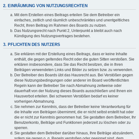
2. EINRÄUMUNG VON NUTZUNGSRECHTEN
Mit dem Erstellen eines Beitrags erteilen Sie dem Betreiber ein
einfaches, zeitlich und räumlich unbeschränktes und unentgeltliches
Recht, Ihren Beitrag im Rahmen des Boards zu nutzen.
Das Nutzungsrecht nach Punkt 2, Unterpunkt a bleibt auch nach
Kündigung des Nutzungsvertrages bestehen.
3. PFLICHTEN DES NUTZERS
Sie erklären mit der Erstellung eines Beitrags, dass er keine Inhalte
enthält, die gegen geltendes Recht oder die guten Sitten verstoßen. Sie
erklären insbesondere, dass Sie das Recht besitzen, die in Ihren
Beiträgen verwendeten Links und Bilder zu setzen bzw. zu verwenden.
Der Betreiber des Boards übt das Hausrecht aus. Bei Verstößen gegen
diese Nutzungsbedingungen oder anderer im Board veröffentlichten
Regeln kann der Betreiber Sie nach Abmahnung zeitweise oder
dauerhaft von der Nutzung dieses Boards ausschließen und Ihnen ein
Hausverbot erteilen. Bei schweren Verstößen bedarf es keiner
vorherigen Abmahnung.
Sie nehmen zur Kenntnis, dass der Betreiber keine Verantwortung für
die Inhalte von Beiträgen übernimmt, die er nicht selbst erstellt hat oder
die er nicht zur Kenntnis genommen hat. Sie gestatten dem Betreiber, Ihr
Benutzerkonto, Beiträge und Funktionen jederzeit zu löschen oder zu
sperren.
Sie gestatten dem Betreiber darüber hinaus, Ihre Beiträge abzuändern,
sofern sie gegen o. g. Regeln verstoßen oder geeignet sind, dem