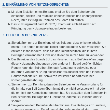
2. EINRÄUMUNG VON NUTZUNGSRECHTEN
Mit dem Erstellen eines Beitrags erteilen Sie dem Betreiber ein
einfaches, zeitlich und räumlich unbeschränktes und unentgeltliches
Recht, Ihren Beitrag im Rahmen des Boards zu nutzen.
Das Nutzungsrecht nach Punkt 2, Unterpunkt a bleibt auch nach
Kündigung des Nutzungsvertrages bestehen.
3. PFLICHTEN DES NUTZERS
Sie erklären mit der Erstellung eines Beitrags, dass er keine Inhalte
enthält, die gegen geltendes Recht oder die guten Sitten verstoßen. Sie
erklären insbesondere, dass Sie das Recht besitzen, die in Ihren
Beiträgen verwendeten Links und Bilder zu setzen bzw. zu verwenden.
Der Betreiber des Boards übt das Hausrecht aus. Bei Verstößen gegen
diese Nutzungsbedingungen oder anderer im Board veröffentlichten
Regeln kann der Betreiber Sie nach Abmahnung zeitweise oder
dauerhaft von der Nutzung dieses Boards ausschließen und Ihnen ein
Hausverbot erteilen. Bei schweren Verstößen bedarf es keiner
vorherigen Abmahnung.
Sie nehmen zur Kenntnis, dass der Betreiber keine Verantwortung für
die Inhalte von Beiträgen übernimmt, die er nicht selbst erstellt hat oder
die er nicht zur Kenntnis genommen hat. Sie gestatten dem Betreiber, Ihr
Benutzerkonto, Beiträge und Funktionen jederzeit zu löschen oder zu
sperren.
Sie gestatten dem Betreiber darüber hinaus, Ihre Beiträge abzuändern,
sofern sie gegen o. g. Regeln verstoßen oder geeignet sind, dem