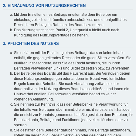
2. EINRÄUMUNG VON NUTZUNGSRECHTEN
Mit dem Erstellen eines Beitrags erteilen Sie dem Betreiber ein
einfaches, zeitlich und räumlich unbeschränktes und unentgeltliches
Recht, Ihren Beitrag im Rahmen des Boards zu nutzen.
Das Nutzungsrecht nach Punkt 2, Unterpunkt a bleibt auch nach
Kündigung des Nutzungsvertrages bestehen.
3. PFLICHTEN DES NUTZERS
Sie erklären mit der Erstellung eines Beitrags, dass er keine Inhalte
enthält, die gegen geltendes Recht oder die guten Sitten verstoßen. Sie
erklären insbesondere, dass Sie das Recht besitzen, die in Ihren
Beiträgen verwendeten Links und Bilder zu setzen bzw. zu verwenden.
Der Betreiber des Boards übt das Hausrecht aus. Bei Verstößen gegen
diese Nutzungsbedingungen oder anderer im Board veröffentlichten
Regeln kann der Betreiber Sie nach Abmahnung zeitweise oder
dauerhaft von der Nutzung dieses Boards ausschließen und Ihnen ein
Hausverbot erteilen. Bei schweren Verstößen bedarf es keiner
vorherigen Abmahnung.
Sie nehmen zur Kenntnis, dass der Betreiber keine Verantwortung für
die Inhalte von Beiträgen übernimmt, die er nicht selbst erstellt hat oder
die er nicht zur Kenntnis genommen hat. Sie gestatten dem Betreiber, Ihr
Benutzerkonto, Beiträge und Funktionen jederzeit zu löschen oder zu
sperren.
Sie gestatten dem Betreiber darüber hinaus, Ihre Beiträge abzuändern,
sofern sie gegen o. g. Regeln verstoßen oder geeignet sind, dem