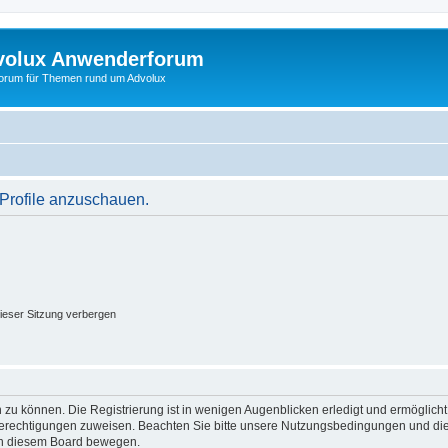
volux Anwenderforum
orum für Themen rund um Advolux
 Profile anzuschauen.
ieser Sitzung verbergen
 zu können. Die Registrierung ist in wenigen Augenblicken erledigt und ermöglicht
 Berechtigungen zuweisen. Beachten Sie bitte unsere Nutzungsbedingungen und die 
 in diesem Board bewegen.