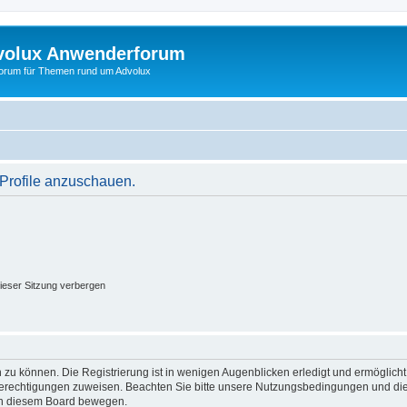
volux Anwenderforum
orum für Themen rund um Advolux
 Profile anzuschauen.
ieser Sitzung verbergen
 zu können. Die Registrierung ist in wenigen Augenblicken erledigt und ermöglicht
 Berechtigungen zuweisen. Beachten Sie bitte unsere Nutzungsbedingungen und die 
 in diesem Board bewegen.