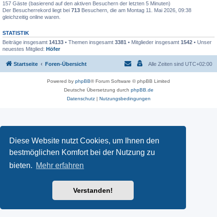
157 Gäste (basierend auf den aktiven Besuchern der letzten 5 Minuten)
Der Besucherrekord liegt bei
713
Besuchern, die am Montag 11. Mai 2026, 09:38
gleichzeitig online waren.
STATISTIK
Beiträge insgesamt
14133
• Themen insgesamt
3381
• Mitglieder insgesamt
1542
• Unser
neuestes Mitglied:
Höfer
Startseite
Foren-Übersicht
Alle Zeiten sind
UTC+02:00
Powered by
phpBB
® Forum Software © phpBB Limited
Deutsche Übersetzung durch
phpBB.de
Datenschutz
|
Nutzungsbedingungen
Diese Website nutzt Cookies, um Ihnen den
bestmöglichen Komfort bei der Nutzung zu
bieten.
Mehr erfahren
Verstanden!