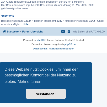
204 Gäste (basierend auf den aktiven Besuchern der letzten 5 Minuten)
Der Besucherrekord liegt bei
713
Besuchern, die am Montag 11. Mai 2026, 09:38
gleichzeitig online waren.
STATISTIK
Beiträge insgesamt
14134
• Themen insgesamt
3382
• Mitglieder insgesamt
1542
• Unser
neuestes Mitglied:
Höfer
Startseite
Foren-Übersicht
Alle Zeiten sind
UTC+02:00
Powered by
phpBB
® Forum Software © phpBB Limited
Deutsche Übersetzung durch
phpBB.de
Datenschutz
|
Nutzungsbedingungen
Diese Website nutzt Cookies, um Ihnen den
bestmöglichen Komfort bei der Nutzung zu
bieten.
Mehr erfahren
Verstanden!