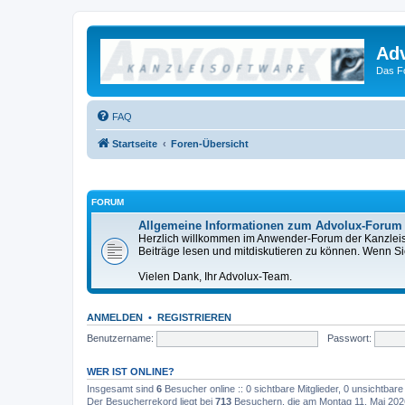
Ad
Das F
FAQ
Startseite
Foren-Übersicht
FORUM
Allgemeine Informationen zum Advolux-Forum
Herzlich willkommen im Anwender-Forum der Kanzleisof
Beiträge lesen und mitdiskutieren zu können. Wenn Sie b
Vielen Dank, Ihr Advolux-Team.
ANMELDEN
•
REGISTRIEREN
Benutzername:
Passwort:
WER IST ONLINE?
Insgesamt sind
6
Besucher online :: 0 sichtbare Mitglieder, 0 unsichtbar
Der Besucherrekord liegt bei
713
Besuchern, die am Montag 11. Mai 2026,