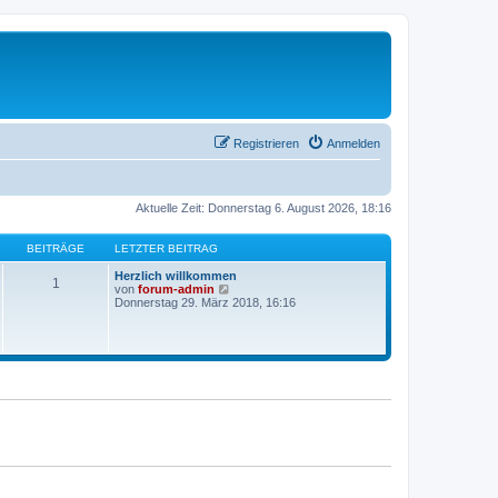
Registrieren
Anmelden
Aktuelle Zeit: Donnerstag 6. August 2026, 18:16
BEITRÄGE
LETZTER BEITRAG
Herzlich willkommen
1
N
von
forum-admin
e
Donnerstag 29. März 2018, 16:16
u
e
s
t
e
r
B
e
i
t
r
a
g