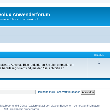
volux Anwenderforum
orum für Themen rund um Advolux
THEMEN
1
tware Advolux. Bitte registrieren Sie sich einmalig, um
ereits registriert sind, melden Sie sich bitte an.
Ich habe mein Passwort vergessen
e Mitglieder und 6 Gäste (basierend auf den aktiven Besuchern der letzten 5 Minuten)
 09:38 gleichzeitig online waren.