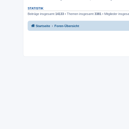
STATISTIK
Beiträge insgesamt
14133
• Themen insgesamt
3381
• Mitglieder insge
Startseite
Foren-Übersicht