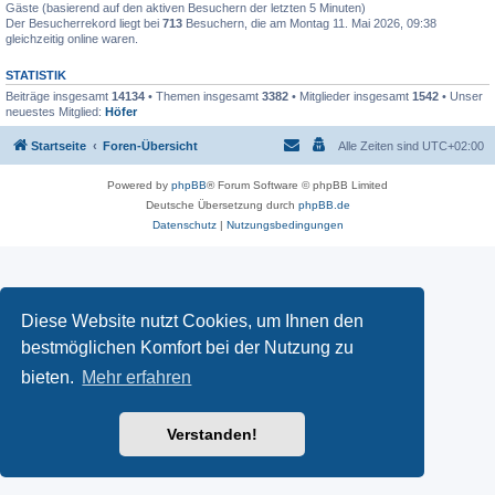
Gäste (basierend auf den aktiven Besuchern der letzten 5 Minuten)
Der Besucherrekord liegt bei
713
Besuchern, die am Montag 11. Mai 2026, 09:38
gleichzeitig online waren.
STATISTIK
Beiträge insgesamt
14134
• Themen insgesamt
3382
• Mitglieder insgesamt
1542
• Unser
neuestes Mitglied:
Höfer
Startseite
Foren-Übersicht
Alle Zeiten sind
UTC+02:00
Powered by
phpBB
® Forum Software © phpBB Limited
Deutsche Übersetzung durch
phpBB.de
Datenschutz
|
Nutzungsbedingungen
Diese Website nutzt Cookies, um Ihnen den
bestmöglichen Komfort bei der Nutzung zu
bieten.
Mehr erfahren
Verstanden!