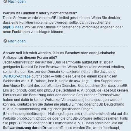
Nach oben
Warum ist Funktion x oder y nicht enthalten?
Diese Software wurde von phpBB Limited geschrieben. Wenn Sie denken,
dass eine Funktion implementiert werden sollte, dann besuchen Sie
phpBB Ideas
, wo Sie Ihre Stimme für bestehende Vorschläge abgeben oder
neue Funktionen vorschlagen können.
Nach oben
An wen soll ich mich wenden, falls es Beschwerden oder juristische
Anfragen zu diesem Forum gibt?
Jeder Administrator, der auf der „Das Team“-Seite aufgeführt ist, ist ein
geeigneter Kontakt für Ihre Beschwerde. Wenn Sie so keine Antwort erhalten,
sollten Sie den Besitzer der Domain kontaktieren (führen Sie dazu eine
„WHOIS“-Abfrage
durch) oder — falls diese Seite bei einem kostenlosen
Webhoster wie z. B. Yahoo!, free.fr, funpic.de usw. liegt — den Support oder
den Abuse-Kontakt des betreffenden Dienstes. Bitte beachten Sie, dass phpBB
Limited (phpBB.com) und phpBB Deutschland e. V. (phpBB.de)
absolut keinen
Einfluss
auf die Benutzung oder den oder die Benutzer der Forensoftware
haben und dafür in keiner Weise zur Verantwortung herangezogen werden
können. Kontaktieren Sie daher nie phpBB Limited oder phpBB Deutschland
e. V. in Zusammenhang mit jeglichen juristischen Fragen
(Unterlassungserklärungen, Haftungsfragen usw.), die
sich nicht direkt
auf die
Website phpbb.com, phpbb.de oder die phpBB-Software selbst beziehen. Falls
Sie phpBB Limited oder phpBB Deutschland e. V. E-Mails schreiben, die die
Softwarenutzung durch Dritte
betreffen, so werden Sie, wenn überhaupt,