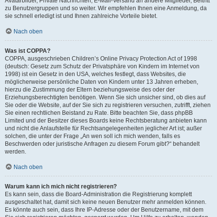
Avatarbilder, Private Nachrichten, E-Mail-Versand an andere Mitglieder, Beitritt
zu Benutzergruppen und so weiter. Wir empfehlen Ihnen eine Anmeldung, da
sie schnell erledigt ist und Ihnen zahlreiche Vorteile bietet.
Nach oben
Was ist COPPA?
COPPA, ausgeschrieben Children’s Online Privacy Protection Act of 1998
(deutsch: Gesetz zum Schutz der Privatsphäre von Kindern im Internet von
1998) ist ein Gesetz in den USA, welches festlegt, dass Websites, die
möglicherweise persönliche Daten von Kindern unter 13 Jahren erheben,
hierzu die Zustimmung der Eltern beziehungsweise des oder der
Erziehungsberechtigten benötigen. Wenn Sie sich unsicher sind, ob dies auf
Sie oder die Website, auf der Sie sich zu registrieren versuchen, zutrifft, ziehen
Sie einen rechtlichen Beistand zu Rate. Bitte beachten Sie, dass phpBB
Limited und der Besitzer dieses Boards keine Rechtsberatung anbieten kann
und nicht die Anlaufstelle für Rechtsangelegenheiten jeglicher Art ist; außer
solchen, die unter der Frage „An wen soll ich mich wenden, falls es
Beschwerden oder juristische Anfragen zu diesem Forum gibt?“ behandelt
werden.
Nach oben
Warum kann ich mich nicht registrieren?
Es kann sein, dass die Board-Administration die Registrierung komplett
ausgeschaltet hat, damit sich keine neuen Benutzer mehr anmelden können.
Es könnte auch sein, dass Ihre IP-Adresse oder der Benutzername, mit dem