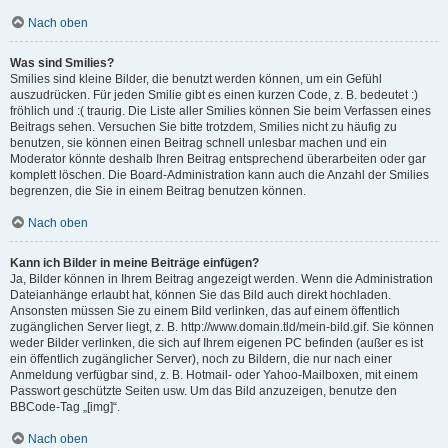
Nach oben
Was sind Smilies?
Smilies sind kleine Bilder, die benutzt werden können, um ein Gefühl
auszudrücken. Für jeden Smilie gibt es einen kurzen Code, z. B. bedeutet :)
fröhlich und :( traurig. Die Liste aller Smilies können Sie beim Verfassen eines
Beitrags sehen. Versuchen Sie bitte trotzdem, Smilies nicht zu häufig zu
benutzen, sie können einen Beitrag schnell unlesbar machen und ein
Moderator könnte deshalb Ihren Beitrag entsprechend überarbeiten oder gar
komplett löschen. Die Board-Administration kann auch die Anzahl der Smilies
begrenzen, die Sie in einem Beitrag benutzen können.
Nach oben
Kann ich Bilder in meine Beiträge einfügen?
Ja, Bilder können in Ihrem Beitrag angezeigt werden. Wenn die Administration
Dateianhänge erlaubt hat, können Sie das Bild auch direkt hochladen.
Ansonsten müssen Sie zu einem Bild verlinken, das auf einem öffentlich
zugänglichen Server liegt, z. B. http://www.domain.tld/mein-bild.gif. Sie können
weder Bilder verlinken, die sich auf Ihrem eigenen PC befinden (außer es ist
ein öffentlich zugänglicher Server), noch zu Bildern, die nur nach einer
Anmeldung verfügbar sind, z. B. Hotmail- oder Yahoo-Mailboxen, mit einem
Passwort geschützte Seiten usw. Um das Bild anzuzeigen, benutze den
BBCode-Tag „[img]“.
Nach oben