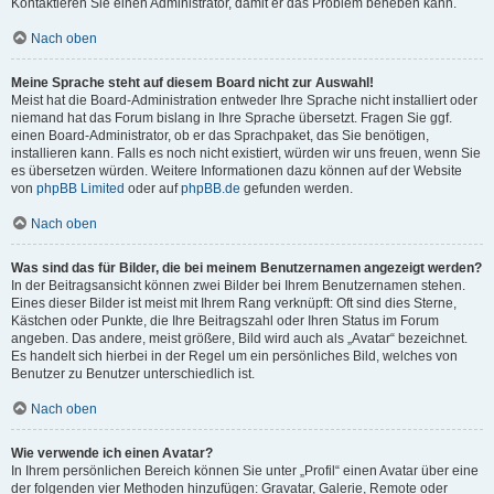
Kontaktieren Sie einen Administrator, damit er das Problem beheben kann.
Nach oben
Meine Sprache steht auf diesem Board nicht zur Auswahl!
Meist hat die Board-Administration entweder Ihre Sprache nicht installiert oder
niemand hat das Forum bislang in Ihre Sprache übersetzt. Fragen Sie ggf.
einen Board-Administrator, ob er das Sprachpaket, das Sie benötigen,
installieren kann. Falls es noch nicht existiert, würden wir uns freuen, wenn Sie
es übersetzen würden. Weitere Informationen dazu können auf der Website
von
phpBB Limited
oder auf
phpBB.de
gefunden werden.
Nach oben
Was sind das für Bilder, die bei meinem Benutzernamen angezeigt werden?
In der Beitragsansicht können zwei Bilder bei Ihrem Benutzernamen stehen.
Eines dieser Bilder ist meist mit Ihrem Rang verknüpft: Oft sind dies Sterne,
Kästchen oder Punkte, die Ihre Beitragszahl oder Ihren Status im Forum
angeben. Das andere, meist größere, Bild wird auch als „Avatar“ bezeichnet.
Es handelt sich hierbei in der Regel um ein persönliches Bild, welches von
Benutzer zu Benutzer unterschiedlich ist.
Nach oben
Wie verwende ich einen Avatar?
In Ihrem persönlichen Bereich können Sie unter „Profil“ einen Avatar über eine
der folgenden vier Methoden hinzufügen: Gravatar, Galerie, Remote oder