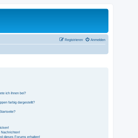
Registrieren
Anmelden
ete ich ihnen bei?
en farbig dargestellt?
tartseite?
icken!
 Nachrichten!
ed dieses Forums erhalten!