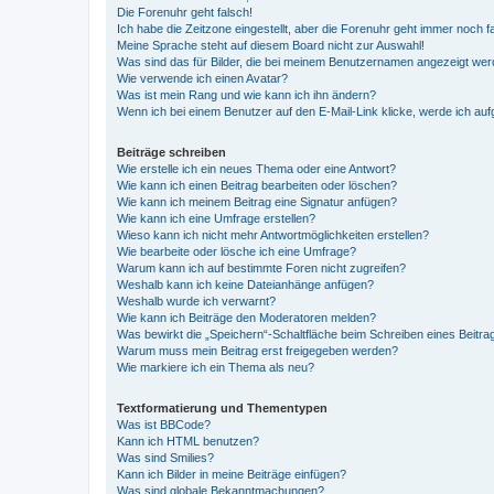
Die Forenuhr geht falsch!
Ich habe die Zeitzone eingestellt, aber die Forenuhr geht immer noch f
Meine Sprache steht auf diesem Board nicht zur Auswahl!
Was sind das für Bilder, die bei meinem Benutzernamen angezeigt we
Wie verwende ich einen Avatar?
Was ist mein Rang und wie kann ich ihn ändern?
Wenn ich bei einem Benutzer auf den E-Mail-Link klicke, werde ich au
Beiträge schreiben
Wie erstelle ich ein neues Thema oder eine Antwort?
Wie kann ich einen Beitrag bearbeiten oder löschen?
Wie kann ich meinem Beitrag eine Signatur anfügen?
Wie kann ich eine Umfrage erstellen?
Wieso kann ich nicht mehr Antwortmöglichkeiten erstellen?
Wie bearbeite oder lösche ich eine Umfrage?
Warum kann ich auf bestimmte Foren nicht zugreifen?
Weshalb kann ich keine Dateianhänge anfügen?
Weshalb wurde ich verwarnt?
Wie kann ich Beiträge den Moderatoren melden?
Was bewirkt die „Speichern“-Schaltfläche beim Schreiben eines Beitra
Warum muss mein Beitrag erst freigegeben werden?
Wie markiere ich ein Thema als neu?
Textformatierung und Thementypen
Was ist BBCode?
Kann ich HTML benutzen?
Was sind Smilies?
Kann ich Bilder in meine Beiträge einfügen?
Was sind globale Bekanntmachungen?