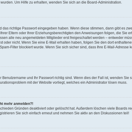
 wurden. Um Hilfe zu erhalten, wenden Sie sich an die Board-Administration.
nd das richtige Passwort eingegeben haben. Wenn diese stimmen, dann gibt es zw
Ihrer Eltern oder Ihrer Erziehungsberechtigten den Anweisungen folgen, die Sie erh
üssen alle neu angemeldeten Mitglieder erst freigeschaltet werden – entweder müsse
 ist oder nicht. Wenn Sie eine E-Mail erhalten haben, folgen Sie den dort enthalte
pam-Filter blockiert wurde. Wenn Sie sich sicher sind, dass Ihre E-Mail-Adresse 
hr Benutzername und Ihr Passwort richtig sind. Wenn dies der Fall ist, wenden Sie
gurationsproblem mit der Website vorliegt, welches ein Administrator lösen muss.
icht mehr anmelden?!
schieden Gründen deaktiviert oder gelöscht hat. Außerdem löschen viele Boards reg
strieren Sie sich einfach erneut und nehmen Sie aktiv an den Diskussionen teil!