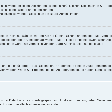
rt nicht wieder mitteilen, Sie können es jedoch zurücksetzen. Dies machen Sie, in
e sich schnell wieder anmelden können.
ckzusetzen, so wenden Sie sich an die Board-Administration.
ben“ nicht auswählen, werden Sie nur für eine Sitzung angemeldet. Dies verhinde
et bleiben“ beim Anmelden auswählen. Dies ist nicht empfehlenswert, wenn Sie s
steht, dann wurde sie vermutlich von der Board-Administration ausgeschaltet.
 hat und die dafür sorgen, dass Sie im Forum angemeldet bleiben. Außerdem ermögl
ktiviert wurden. Wenn Sie Probleme bei der An- oder Abmeldung haben, kann es hel
en in der Datenbank des Boards gespeichert. Um diese zu ändern, gehen Sie in den 
rt können Sie alle Ihre Einstellungen ändern.