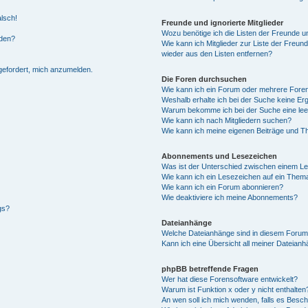
alsch!
Freunde und ignorierte Mitglieder
Wozu benötige ich die Listen der Freunde un
rden?
Wie kann ich Mitglieder zur Liste der Freund
wieder aus den Listen entfernen?
fgefordert, mich anzumelden.
Die Foren durchsuchen
Wie kann ich ein Forum oder mehrere For
Weshalb erhalte ich bei der Suche keine Er
Warum bekomme ich bei der Suche eine lee
Wie kann ich nach Mitgliedern suchen?
Wie kann ich meine eigenen Beiträge und T
Abonnements und Lesezeichen
Was ist der Unterschied zwischen einem L
Wie kann ich ein Lesezeichen auf ein Them
Wie kann ich ein Forum abonnieren?
Wie deaktiviere ich meine Abonnements?
gs?
Dateianhänge
Welche Dateianhänge sind in diesem Forum
Kann ich eine Übersicht all meiner Dateian
phpBB betreffende Fragen
Wer hat diese Forensoftware entwickelt?
Warum ist Funktion x oder y nicht enthalten
An wen soll ich mich wenden, falls es Besc