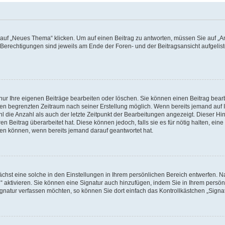
f „Neues Thema“ klicken. Um auf einen Beitrag zu antworten, müssen Sie auf „Ant
e Berechtigungen sind jeweils am Ende der Foren- und der Beitragsansicht aufgeliste
nur Ihre eigenen Beiträge bearbeiten oder löschen. Sie können einen Beitrag bear
nen begrenzten Zeitraum nach seiner Erstellung möglich. Wenn bereits jemand auf Ih
 die Anzahl als auch der letzte Zeitpunkt der Bearbeitungen angezeigt. Dieser Hi
 Beitrag überarbeitet hat. Diese können jedoch, falls sie es für nötig halten, eine 
hen können, wenn bereits jemand darauf geantwortet hat.
hst eine solche in den Einstellungen in Ihrem persönlichen Bereich entwerfen. Na
 aktivieren. Sie können eine Signatur auch hinzufügen, indem Sie in Ihrem persö
gnatur verfassen möchten, so können Sie dort einfach das Kontrollkästchen „Signa