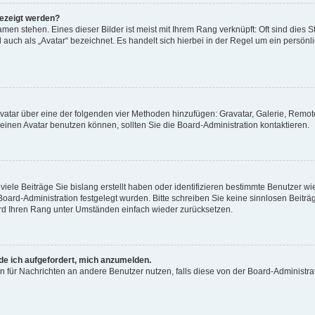
gezeigt werden?
men stehen. Eines dieser Bilder ist meist mit Ihrem Rang verknüpft: Oft sind dies S
auch als „Avatar“ bezeichnet. Es handelt sich hierbei in der Regel um ein persönl
 Avatar über eine der folgenden vier Methoden hinzufügen: Gravatar, Galerie, Rem
inen Avatar benutzen können, sollten Sie die Board-Administration kontaktieren.
iele Beiträge Sie bislang erstellt haben oder identifizieren bestimmte Benutzer
 Board-Administration festgelegt wurden. Bitte schreiben Sie keine sinnlosen Beit
wird Ihren Rang unter Umständen einfach wieder zurücksetzen.
rde ich aufgefordert, mich anzumelden.
ion für Nachrichten an andere Benutzer nutzen, falls diese von der Board-Administ