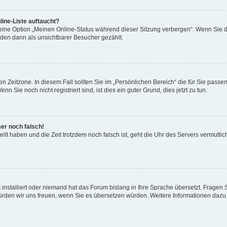
ine-Liste auftaucht?
 eine Option „Meinen Online-Status während dieser Sitzung verbergen“. Wenn Sie d
rden dann als unsichtbarer Besucher gezählt.
n Zeitzone. In diesem Fall sollten Sie im „Persönlichen Bereich“ die für Sie passend
 Sie noch nicht registriert sind, ist dies ein guter Grund, dies jetzt zu tun.
mer noch falsch!
ellt haben und die Zeit trotzdem noch falsch ist, geht die Uhr des Servers vermutlic
 installiert oder niemand hat das Forum bislang in Ihre Sprache übersetzt. Fragen 
t, würden wir uns freuen, wenn Sie es übersetzen würden. Weitere Informationen da