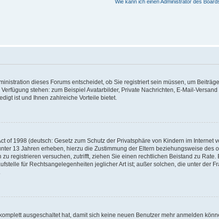
Wie kann ich einen Administrator des Board
nistration dieses Forums entscheidet, ob Sie registriert sein müssen, um Beiträge z
ur Verfügung stehen: zum Beispiel Avatarbilder, Private Nachrichten, E-Mail-Versand
igt ist und Ihnen zahlreiche Vorteile bietet.
t of 1998 (deutsch: Gesetz zum Schutz der Privatsphäre von Kindern im Internet vo
unter 13 Jahren erheben, hierzu die Zustimmung der Eltern beziehungsweise des o
h zu registrieren versuchen, zutrifft, ziehen Sie einen rechtlichen Beistand zu Rat
stelle für Rechtsangelegenheiten jeglicher Art ist; außer solchen, die unter der 
.
 komplett ausgeschaltet hat, damit sich keine neuen Benutzer mehr anmelden könne