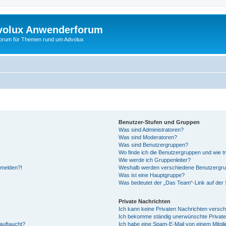
volux Anwenderforum
orum für Themen rund um Advolux
Benutzer-Stufen und Gruppen
Was sind Administratoren?
Was sind Moderatoren?
Was sind Benutzergruppen?
Wo finde ich die Benutzergruppen und wie tr
Wie werde ich Gruppenleiter?
anmelden?!
Weshalb werden verschiedene Benutzergrupp
Was ist eine Hauptgruppe?
Was bedeutet der „Das Team“-Link auf der S
Private Nachrichten
Ich kann keine Privaten Nachrichten versch
Ich bekomme ständig unerwünschte Private
auftaucht?
Ich habe eine Spam-E-Mail von einem Mitgli