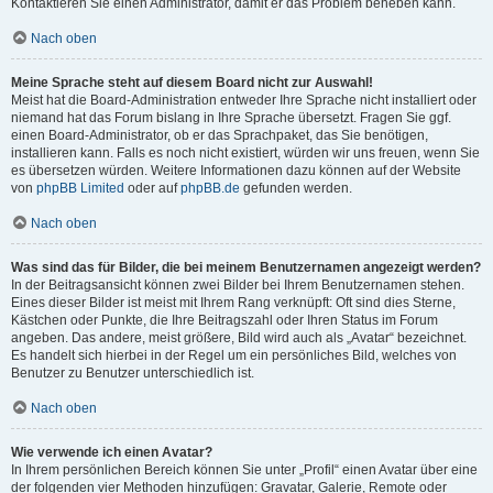
Kontaktieren Sie einen Administrator, damit er das Problem beheben kann.
Nach oben
Meine Sprache steht auf diesem Board nicht zur Auswahl!
Meist hat die Board-Administration entweder Ihre Sprache nicht installiert oder
niemand hat das Forum bislang in Ihre Sprache übersetzt. Fragen Sie ggf.
einen Board-Administrator, ob er das Sprachpaket, das Sie benötigen,
installieren kann. Falls es noch nicht existiert, würden wir uns freuen, wenn Sie
es übersetzen würden. Weitere Informationen dazu können auf der Website
von
phpBB Limited
oder auf
phpBB.de
gefunden werden.
Nach oben
Was sind das für Bilder, die bei meinem Benutzernamen angezeigt werden?
In der Beitragsansicht können zwei Bilder bei Ihrem Benutzernamen stehen.
Eines dieser Bilder ist meist mit Ihrem Rang verknüpft: Oft sind dies Sterne,
Kästchen oder Punkte, die Ihre Beitragszahl oder Ihren Status im Forum
angeben. Das andere, meist größere, Bild wird auch als „Avatar“ bezeichnet.
Es handelt sich hierbei in der Regel um ein persönliches Bild, welches von
Benutzer zu Benutzer unterschiedlich ist.
Nach oben
Wie verwende ich einen Avatar?
In Ihrem persönlichen Bereich können Sie unter „Profil“ einen Avatar über eine
der folgenden vier Methoden hinzufügen: Gravatar, Galerie, Remote oder