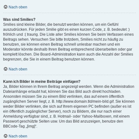
Nach oben
Was sind Smilies?
Smilies sind kleine Bilder, die benutzt werden können, um ein Gefühl
auszudrücken. Für jeden Smilie gibt es einen kurzen Code, z. B. bedeutet :)
fröhlich und :( traurig. Die Liste aller Smilies können Sie beim Verfassen eines
Beitrags sehen. Versuchen Sie bitte trotzdem, Smilies nicht zu häufig zu
benutzen, sie können einen Beitrag schnell unlesbar machen und ein
Moderator könnte deshalb Ihren Beitrag entsprechend überarbeiten oder gar
komplett löschen. Die Board-Administration kann auch die Anzahl der Smilies
begrenzen, die Sie in einem Beitrag benutzen können.
Nach oben
Kann ich Bilder in meine Beiträge einfügen?
Ja, Bilder können in Ihrem Beitrag angezeigt werden. Wenn die Administration
Dateianhänge erlaubt hat, können Sie das Bild auch direkt hochladen.
Ansonsten müssen Sie zu einem Bild verlinken, das auf einem öffentlich
zugänglichen Server liegt, z. B. http://www.domain.tld/mein-bild.gif. Sie können
weder Bilder verlinken, die sich auf Ihrem eigenen PC befinden (außer es ist
ein öffentlich zugänglicher Server), noch zu Bildern, die nur nach einer
Anmeldung verfügbar sind, z. B. Hotmail- oder Yahoo-Mailboxen, mit einem
Passwort geschützte Seiten usw. Um das Bild anzuzeigen, benutze den
BBCode-Tag „[img]“.
Nach oben