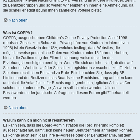
Avatarbilder, Private Nachrichten, E-Mail-Versand an andere Mitglieder, Beitritt
zu Benutzergruppen und so weiter. Wir empfehlen Ihnen eine Anmeldung, da
sie schnell erledigt ist und Ihnen zahlreiche Vorteile bietet.
Nach oben
Was ist COPPA?
COPPA, ausgeschrieben Children’s Online Privacy Protection Act of 1998
(deutsch: Gesetz zum Schutz der Privatsphäre von Kindern im Internet von
1998) ist ein Gesetz in den USA, welches festlegt, dass Websites, die
möglicherweise persönliche Daten von Kindern unter 13 Jahren erheben,
hierzu die Zustimmung der Eltern beziehungsweise des oder der
Erziehungsberechtigten benötigen. Wenn Sie sich unsicher sind, ob dies auf
Sie oder die Website, auf der Sie sich zu registrieren versuchen, zutrifft, ziehen
Sie einen rechtlichen Beistand zu Rate. Bitte beachten Sie, dass phpBB
Limited und der Besitzer dieses Boards keine Rechtsberatung anbieten kann
und nicht die Anlaufstelle für Rechtsangelegenheiten jeglicher Art ist; außer
solchen, die unter der Frage „An wen soll ich mich wenden, falls es
Beschwerden oder juristische Anfragen zu diesem Forum gibt?“ behandelt
werden.
Nach oben
Warum kann ich mich nicht registrieren?
Es kann sein, dass die Board-Administration die Registrierung komplett
ausgeschaltet hat, damit sich keine neuen Benutzer mehr anmelden können.
Es könnte auch sein, dass Ihre IP-Adresse oder der Benutzername, mit dem