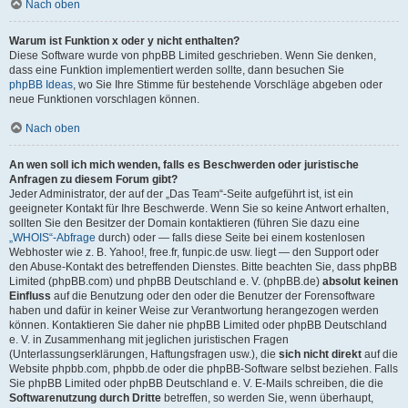
Nach oben
Warum ist Funktion x oder y nicht enthalten?
Diese Software wurde von phpBB Limited geschrieben. Wenn Sie denken,
dass eine Funktion implementiert werden sollte, dann besuchen Sie
phpBB Ideas
, wo Sie Ihre Stimme für bestehende Vorschläge abgeben oder
neue Funktionen vorschlagen können.
Nach oben
An wen soll ich mich wenden, falls es Beschwerden oder juristische
Anfragen zu diesem Forum gibt?
Jeder Administrator, der auf der „Das Team“-Seite aufgeführt ist, ist ein
geeigneter Kontakt für Ihre Beschwerde. Wenn Sie so keine Antwort erhalten,
sollten Sie den Besitzer der Domain kontaktieren (führen Sie dazu eine
„WHOIS“-Abfrage
durch) oder — falls diese Seite bei einem kostenlosen
Webhoster wie z. B. Yahoo!, free.fr, funpic.de usw. liegt — den Support oder
den Abuse-Kontakt des betreffenden Dienstes. Bitte beachten Sie, dass phpBB
Limited (phpBB.com) und phpBB Deutschland e. V. (phpBB.de)
absolut keinen
Einfluss
auf die Benutzung oder den oder die Benutzer der Forensoftware
haben und dafür in keiner Weise zur Verantwortung herangezogen werden
können. Kontaktieren Sie daher nie phpBB Limited oder phpBB Deutschland
e. V. in Zusammenhang mit jeglichen juristischen Fragen
(Unterlassungserklärungen, Haftungsfragen usw.), die
sich nicht direkt
auf die
Website phpbb.com, phpbb.de oder die phpBB-Software selbst beziehen. Falls
Sie phpBB Limited oder phpBB Deutschland e. V. E-Mails schreiben, die die
Softwarenutzung durch Dritte
betreffen, so werden Sie, wenn überhaupt,